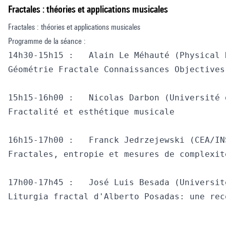
Fractales : théories et applications musicales
Fractales : théories et applications musicales
Programme de la séance :
14h30-15h15 : 	Alain Le Méhauté (Physical Department, Kazan Federal University Tatarstan Russia / Institut Franco Québécois)

Géométrie Fractale Connaissances Objectives
15h15-16h00 : 	Nicolas Darbon (Université de Rouen)

Fractalité et esthétique musicale

16h15-17h00 : 	Franck Jedrzejewski (CEA/INSTN) 

Fractales, entropie et mesures de complexité
17h00-17h45 : 	José Luis Besada (Université Paris 8 / Universidad Complutense de Madrid)

Liturgia fractal d'Alberto Posadas: une rec