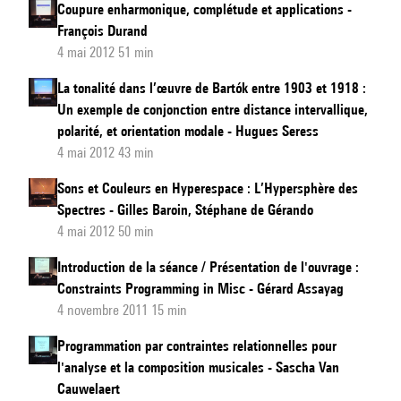
et
Coupure enharmonique, complétude et applications -
évocateur
François Durand
4 mai 2012 51 min
de
la
La tonalité dans l’œuvre de Bartók entre 1903 et 1918 :
musique
Un exemple de conjonction entre distance intervallique,
polarité, et orientation modale - Hugues Seress
4 mai 2012 43 min
Sons et Couleurs en Hyperespace : L’Hypersphère des
Spectres - Gilles Baroin, Stéphane de Gérando
4 mai 2012 50 min
Introduction de la séance / Présentation de l'ouvrage :
Constraints Programming in Misc - Gérard Assayag
4 novembre 2011 15 min
Programmation par contraintes relationnelles pour
l'analyse et la composition musicales - Sascha Van
Cauwelaert