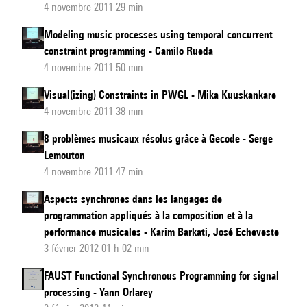
4 novembre 2011 29 min
Modeling music processes using temporal concurrent
constraint programming - Camilo Rueda
4 novembre 2011 50 min
Visual(izing) Constraints in PWGL - Mika Kuuskankare
4 novembre 2011 38 min
8 problèmes musicaux résolus grâce à Gecode - Serge
Lemouton
4 novembre 2011 47 min
Aspects synchrones dans les langages de
programmation appliqués à la composition et à la
performance musicales - Karim Barkati, José Echeveste
3 février 2012 01 h 02 min
FAUST Functional Synchronous Programming for signal
processing - Yann Orlarey