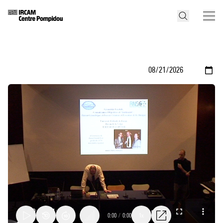
0:00
/
0:00
1x