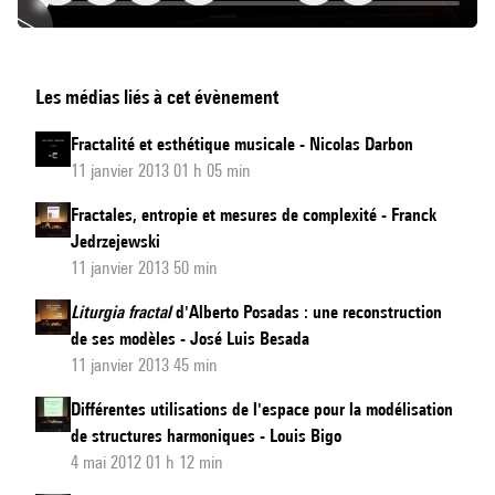
Géométrie
Les médias liés à cet évènement
Fractale
Connaissances
Fractalité et esthétique musicale - Nicolas Darbon
Objectives
11 janvier 2013 01 h 05 min
et
Fractales, entropie et mesures de complexité - Franck
"Sentiments"
Jedrzejewski
:
11 janvier 2013 50 min
De
Liturgia fractal
d'Alberto Posadas : une reconstruction
la
de ses modèles - José Luis Besada
raison
11 janvier 2013 45 min
géométrique
au
Différentes utilisations de l'espace pour la modélisation
de structures harmoniques - Louis Bigo
pouvoir
4 mai 2012 01 h 12 min
créateur