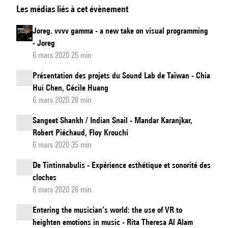
Les médias liés à cet évènement
de
l’installation
Joreg. vvvv gamma - a new take on visual programming
interactive
- Joreg
Translanguaging
6 mars 2020 25 min
Présentation des projets du Sound Lab de Taïwan - Chia
Hui Chen, Cécile Huang
6 mars 2020 28 min
Sangeet Shankh / Indian Snail - Mandar Karanjkar,
Robert Piéchaud, Floy Krouchi
6 mars 2020 35 min
De Tintinnabulis - Expérience esthétique et sonorité des
cloches
6 mars 2020 26 min
Entering the musician’s world: the use of VR to
heighten emotions in music - Rita Theresa Al Alam