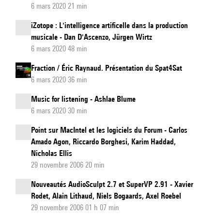
6 mars 2020 21 min
iZotope : L'intelligence artificelle dans la production
musicale - Dan D'Ascenzo, Jürgen Wirtz
6 mars 2020 48 min
Fraction / Éric Raynaud. Présentation du Spat4Sat
6 mars 2020 36 min
Music for listening - Ashlae Blume
6 mars 2020 30 min
Point sur MacIntel et les logiciels du Forum - Carlos
Amado Agon, Riccardo Borghesi, Karim Haddad,
Nicholas Ellis
29 novembre 2006 20 min
Nouveautés AudioSculpt 2.7 et SuperVP 2.91 - Xavier
Rodet, Alain Lithaud, Niels Bogaards, Axel Roebel
29 novembre 2006 01 h 07 min