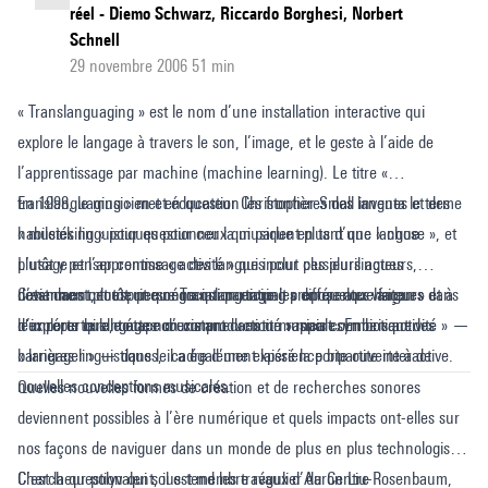
réel - Diemo Schwarz, Riccardo Borghesi, Norbert
Schnell
29 novembre 2006 51 min
« Translanguaging » est le nom d’une installation interactive qui
explore le langage à travers le son, l’image, et le geste à l’aide de
l’apprentissage par machine (machine learning). Le titre «
translanguaging » met en question les frontières des langues et des
En 1998, le musicien et éducateur Christopher Small inventa le terme
habiletés linguistiques pour ceux qui parlent plus d’une langue.
« musicking » pour questionner la musique en tant que « chose », et
L’usage et l’apprentissage des langues pour ces plurilingues
plutôt y penser comme « activité » qui inclut plusieurs acteurs,
deviennent plutôt une négociation entre les différentes langues dans
notamment, toute personne qui participait « en quelque façon » et à
C’est dans cet esprit que Translanguaging propose aux visiteurs
leur répertoire, toutes coexistant dans un rapport symbiotique.
n’importe quelle étape d’une production musicale. En brisant des
d'explorer le langage non comme « entité » mais comme « activité » —
barrières linguistiques, il a également laissé la porte ouverte à de
« langager » — dans le cadre d’une expérience bipartite interactive.
nouvelles conceptions musicales.
Quelles nouvelles formes de création et de recherches sonores
deviennent possibles à l’ère numérique et quels impacts ont-elles sur
nos façons de naviguer dans un monde de plus en plus technologisé?
C’est la question qui sous-tend les travaux d’Aaron Liu-Rosenbaum,
Chercheur polyvalent, il est membre régulier du Centre