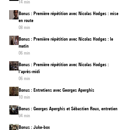
14 min
Bonus : Première répétition avec Nicolas Hodges : mise
en route
08 min
Bonus : Première répétition avec Nicolas Hodges : le
matin
06 min
Bonus : Première répétition avec Nicolas Hodges :
l'après-midi
06 min
Bonus : Entretiens avec Georges Aperghis
10 min
Bonus : Georges Aperghis et Sébastien Roux, entretien
04 min
Bonus : Juke-box