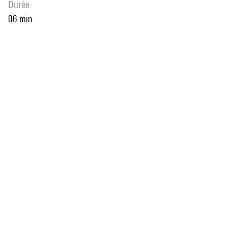
durée
06 min