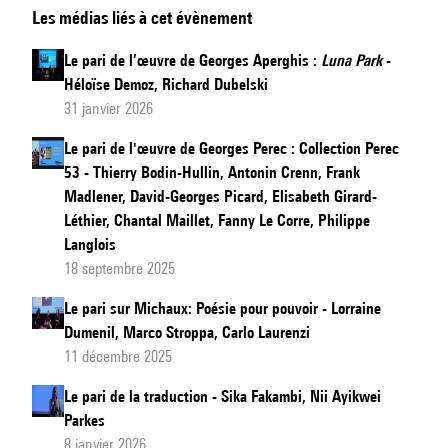
Les médias liés à cet évènement
pari
de
Le pari de l’œuvre de Georges Aperghis :
Luna Park
-
l'œuvre
Héloïse Demoz, Richard Dubelski
de
31 janvier 2026
Jean
Le pari de l'œuvre de Georges Perec : Collection Perec
Tinguely
53 - Thierry Bodin-Hullin, Antonin Crenn, Frank
:
Madlener, David-Georges Picard, Elisabeth Girard-
Le
Léthier, Chantal Maillet, Fanny Le Corre, Philippe
Cyclop
Langlois
18 septembre 2025
Le pari sur Michaux: Poésie pour pouvoir - Lorraine
Dumenil, Marco Stroppa, Carlo Laurenzi
11 décembre 2025
Le pari de la traduction - Sika Fakambi, Nii Ayikwei
Parkes
8 janvier 2026