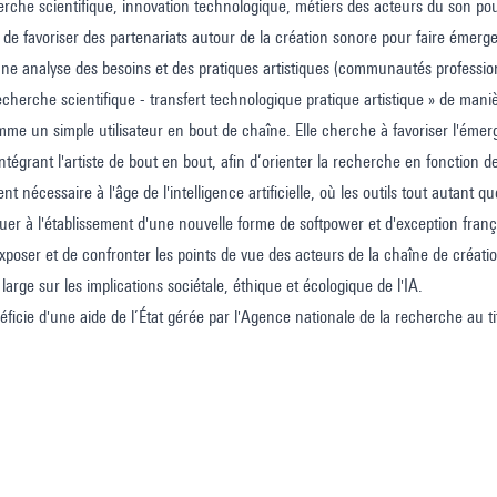
herche scientifique, innovation technologique, métiers des acteurs du son po
 de favoriser des partenariats autour de la création sonore pour faire éme
ne analyse des besoins et des pratiques artistiques (communautés professionn
echerche scientifique - transfert technologique pratique artistique » de maniè
me un simple utilisateur en bout de chaîne. Elle cherche à favoriser l'ém
intégrant l'artiste de bout en bout, afin d’orienter la recherche en fonction d
nt nécessaire à l'âge de l'intelligence artificielle, où les outils tout autant 
uer à l'établissement d'une nouvelle forme de softpower et d'exception fran
exposer et de confronter les points de vue des acteurs de la chaîne de créati
 large sur les implications sociétale, éthique et écologique de l'IA.
néficie d'une aide de l’État gérée par l'Agence nationale de la recherche au