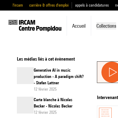
l'ircam
carrière & offres d'emploi
appels à candidatures
n
Accueil
Collections
Les médias liés à cet évènement
Generative AI in music
production - A paradigm shift?
- Stefan Lattner
12 février 2025
intervenan
Carte blanche à Nicolas
Becker - Nicolas Becker
12 février 2025