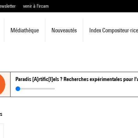
ewsletter
venir à l'ircam
Médiathèque
Nouveautés
Index Compositeur·ric
Paradis [A]rtific[I]els ? Recherches expérimentales pour 
ts