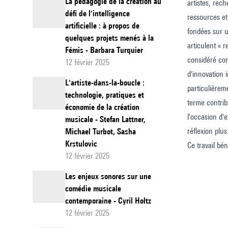
La pédagogie de la création au
artistes, rec
défi de l'intelligence
ressources et
artificielle : à propos de
fondées sur u
quelques projets menés à la
articulent « r
Fémis - Barbara Turquier
considéré com
12 février 2025
d'innovation 
L'artiste-dans-la-boucle :
particulièreme
technologie, pratiques et
terme contrib
économie de la création
l'occasion d'
musicale - Stefan Lattner,
réflexion plus
Michael Turbot, Sasha
Krstulovic
Ce travail bé
12 février 2025
Les enjeux sonores sur une
comédie musicale
contemporaine - Cyril Holtz
12 février 2025