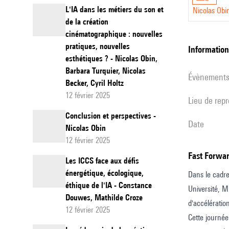
L'IA dans les métiers du son et
Nicolas Obi
de la création
cinématographique : nouvelles
pratiques, nouvelles
informatio
esthétiques ? - Nicolas Obin,
Barbara Turquier, Nicolas
évènement
Becker, Cyril Holtz
12 février 2025
Lieu de rep
Conclusion et perspectives -
date
Nicolas Obin
12 février 2025
Fast Forwa
Les ICCS face aux défis
énergétique, écologique,
Dans le cadr
éthique de l'IA - Constance
Université, Mi
Douwes, Mathilde Croze
d'accélératio
12 février 2025
Cette journée