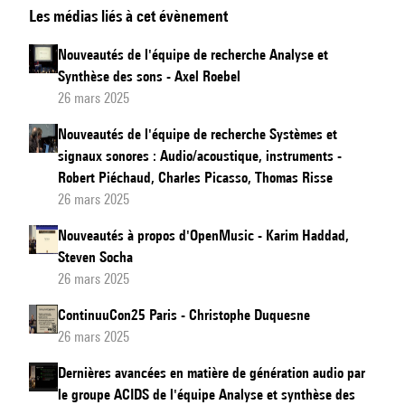
Les médias liés à cet évènement
de
l'équipe
Nouveautés de l'équipe de recherche Analyse et
de
Synthèse des sons - Axel Roebel
recherche
26 mars 2025
Interaction
Nouveautés de l'équipe de recherche Systèmes et
son
signaux sonores : Audio/acoustique, instruments -
musique
Robert Piéchaud, Charles Picasso, Thomas Risse
mouvement
26 mars 2025
Nouveautés à propos d'OpenMusic - Karim Haddad,
Steven Socha
26 mars 2025
ContinuuCon25 Paris - Christophe Duquesne
26 mars 2025
Dernières avancées en matière de génération audio par
le groupe ACIDS de l'équipe Analyse et synthèse des