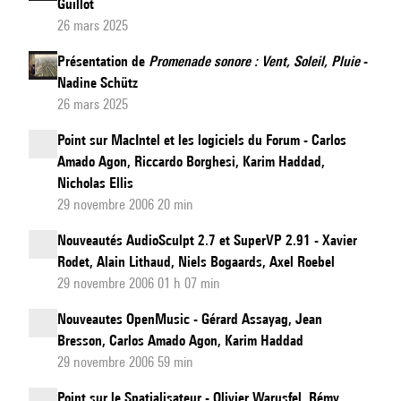
Guillot
26 mars 2025
Présentation de
Promenade sonore : Vent, Soleil, Pluie
-
Nadine Schütz
26 mars 2025
Point sur MacIntel et les logiciels du Forum - Carlos
Amado Agon, Riccardo Borghesi, Karim Haddad,
Nicholas Ellis
29 novembre 2006 20 min
Nouveautés AudioSculpt 2.7 et SuperVP 2.91 - Xavier
Rodet, Alain Lithaud, Niels Bogaards, Axel Roebel
29 novembre 2006 01 h 07 min
Nouveautes OpenMusic - Gérard Assayag, Jean
Bresson, Carlos Amado Agon, Karim Haddad
29 novembre 2006 59 min
Point sur le Spatialisateur - Olivier Warusfel, Rémy