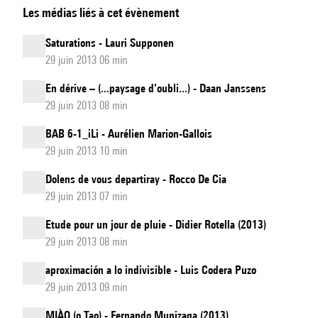
Les médias liés à cet évènement
recherche-
création
Saturations - Lauri Supponen
DRAMA
29 juin 2013 06 min
(Directed
En dérive – (...paysage d’oubli...) - Daan Janssens
and
29 juin 2013 08 min
Reactive
Agents
BAB 6-1_iLi - Aurélien Marion-Gallois
29 juin 2013 10 min
for
Musical
Dolens de vous departiray - Rocco De Cia
Agentivity)
29 juin 2013 07 min
Etude pour un jour de pluie - Didier Rotella (2013)
29 juin 2013 08 min
aproximación a lo indivisible - Luis Codera Puzo
29 juin 2013 09 min
MIÀO (o Tao) - Fernando Munizaga (2013)