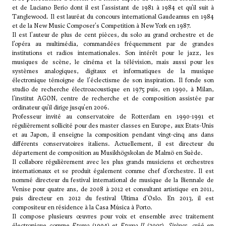
et de
Luciano Berio
dont il est l'assistant de 1981 à 1984 et qu'il suit à
Tanglewood. Il est lauréat du concours international Gaudeamus en 1984
et de la New Music Composer's Competition à New York en 1987.
Il est l'auteur de plus de cent pièces, du solo au grand orchestre et de
l’opéra au multimédia, commandées fréquemment par de grandes
institutions et radios internationales. Son intérêt pour le jazz, les
musiques de scène, le cinéma et la télévision, mais aussi pour les
systèmes analogiques, digitaux et informatiques de la musique
électronique témoigne de l'éclectisme de son inspiration. Il fonde son
studio de recherche électroacoustique en 1975 puis, en 1990, à Milan,
l'institut AGON, centre de recherche et de composition assistée par
ordinateur qu'il dirige jusqu'en 2006.
Professeur invité au conservatoire de Rotterdam en 1990-1991 et
régulièrement sollicité pour des master classes en Europe, aux Etats-Unis
et au Japon, il enseigne la composition pendant vingt-cinq ans dans
différents conservatoires italiens. Actuellement, il est directeur du
département de composition au Musikhögskolan de Malmö en Suède.
Il collabore régulièrement avec les plus grands musiciens et orchestres
internationaux et se produit également comme chef d’orchestre. Il est
nommé directeur du festival international de musique de la Biennale de
Venise pour quatre ans, de 2008 à 2012 et consultant artistique en 2011,
puis directeur en 2012 du festival Ultima d'Oslo. En 2013, il est
compositeur en résidence à la Casa Música à Porto.
Il compose plusieurs œuvres pour voix et ensemble avec traitement
électronique comme
Etymo
(1994) et
Etymo II
(2005),
Sirènes
, créé en