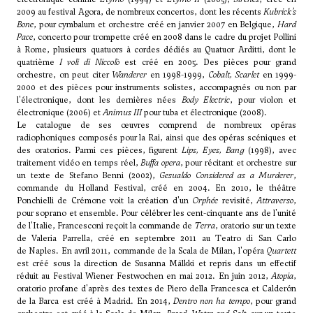
2009 au festival Agora, de nombreux concertos, dont les récents
Kubrick’s
Bone
, pour cymbalum et orchestre créé en janvier 2007 en Belgique,
Hard
Pace
, concerto pour trompette créé en 2008 dans le cadre du projet Pollini
à Rome, plusieurs quatuors à cordes dédiés au Quatuor Arditti, dont le
quatrième
I voli di Niccolò
est créé en 2005. Des pièces pour grand
orchestre, on peut citer
Wanderer
en 1998-1999,
Cobalt, Scarlet
en 1999-
2000 et des pièces pour instruments solistes, accompagnés ou non par
l'électronique, dont les dernières nées
Body Electric
, pour violon et
électronique (2006) et
Animus III
pour tuba et électronique (2008).
Le catalogue de ses œuvres comprend de nombreux opéras
radiophoniques composés pour la Rai, ainsi que des opéras scéniques et
des oratorios. Parmi ces pièces, figurent
Lips, Eyes, Bang
(1998), avec
traitement vidéo en temps réel,
Buffa opera
, pour récitant et orchestre sur
un texte de Stefano Benni (2002),
Gesualdo Considered as a Murderer
,
commande du Holland Festival, créé en 2004. En 2010, le théâtre
Ponchielli de Crémone voit la création d'un
Orphée
revisité,
Attraverso
,
pour soprano et ensemble. Pour célébrer les cent-cinquante ans de l'unité
de l'Italie, Francesconi reçoit la commande de
Terra
, oratorio sur un texte
de Valeria Parrella, créé en septembre 2011 au Teatro di San Carlo
de Naples. En avril 2011, commande de la Scala de Milan, l'opéra
Quartett
est créé sous la direction de Susanna Mälkki et repris dans un effectif
réduit au Festival Wiener Festwochen en mai 2012. En juin 2012,
Atopia
,
oratorio profane d'après des textes de Piero della Francesca et Calderón
de la Barca est créé à Madrid. En 2014,
Dentro non ha tempo
, pour grand