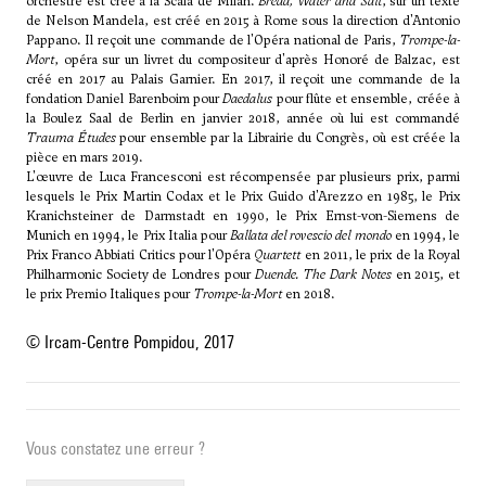
orchestre est créé à la Scala de Milan.
Bread, Water and Salt
, sur un texte
de Nelson Mandela, est créé en 2015 à Rome sous la direction d'Antonio
Pappano. Il reçoit une commande de l'Opéra national de Paris,
Trompe-la-
Mort
, opéra sur un livret du compositeur d'après Honoré de Balzac, est
créé en 2017 au Palais Garnier. En 2017, il reçoit une commande de la
fondation Daniel Barenboim pour
Daedalus
pour flûte et ensemble, créée à
la Boulez Saal de Berlin en janvier 2018, année où lui est commandé
Trauma Études
pour ensemble par la Librairie du Congrès, où est créée la
pièce en mars 2019.
L'œuvre de Luca Francesconi est récompensée par plusieurs prix, parmi
lesquels le Prix Martin Codax et le Prix Guido d'Arezzo en 1985, le Prix
Kranichsteiner de Darmstadt en 1990, le Prix Ernst-von-Siemens de
Munich en 1994, le Prix Italia pour
Ballata del rovescio del mondo
en 1994, le
Prix Franco Abbiati Critics pour l'Opéra
Quartett
en 2011, le prix de la Royal
Philharmonic Society de Londres pour
Duende. The Dark Notes
en 2015, et
le prix Premio Italiques pour
Trompe-la-Mort
en 2018.
© Ircam-Centre Pompidou, 2017
Vous constatez une erreur ?