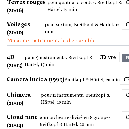
Terres rouges
pour quatuor à cordes, Breitkopf &
(2006)
Härtel, 17 min
Voilages
pour sextuor, Breitkopf & Härtel, 12
(2000)
min
Musique instrumentale d'ensemble
4D
Œuvre
pour 9 instruments, Breitkopf &
É
(2003)
Härtel, 15 min
Camera lucida (1999)
Breitkopf & Härtel, 20 min
Chimera
pour 11 instruments, Breitkopf &
(2000)
Härtel, 10 min
Cloud nine
pour orchestre divisé en 8 groupes,
(2004)
Breitkopf & Härtel, 20 min