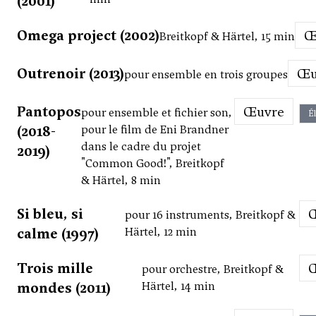
(2001)
Omega project (2002)
Breitkopf & Härtel, 15 min
Outrenoir (2013)
Œ
pour ensemble en trois groupes
Pantopos
Œuvre
pour ensemble et fichier son,
É
(2018-
pour le film de Eni Brandner
dans le cadre du projet
2019)
"Common Good!", Breitkopf
& Härtel, 8 min
Si bleu, si
pour 16 instruments, Breitkopf &
calme (1997)
Härtel, 12 min
Trois mille
pour orchestre, Breitkopf &
mondes (2011)
Härtel, 14 min