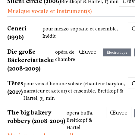
Silent circle (2006)
Œu
Breitkopf & Härtel, 13 min
Musique vocale et instrument(s)
Ceneri
pour mezzo-soprano et ensemble,
(1996)
Inédit
Die große
Œuvre
opéra de
Électronique
Bäckereiattacke
chambre
(2008-2009)
Têtes
pour voix d'homme soliste (chanteur baryton,
(2017)
narrateur et acteur) et ensemble, Breitkopf &
Härtel, 35 min
The big bakery
Œuvre
opera buffa,
robbery (2008-2009)
Breitkopf &
Härtel