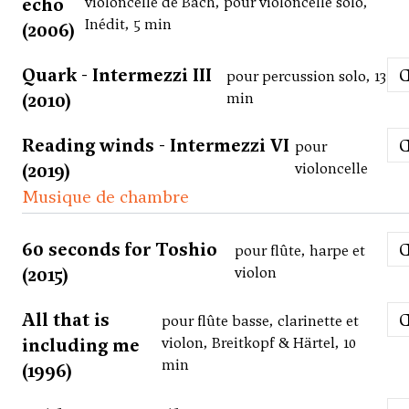
echo
violoncelle de Bach, pour violoncelle solo,
Inédit, 5 min
(2006)
Quark - Intermezzi III
pour percussion solo, 13
(2010)
min
Reading winds - Intermezzi VI
pour
(2019)
violoncelle
Musique de chambre
60 seconds for Toshio
pour flûte, harpe et
(2015)
violon
All that is
pour flûte basse, clarinette et
including me
violon, Breitkopf & Härtel, 10
min
(1996)