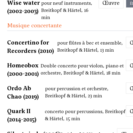
Wise water
Œuvre
pour neuf instruments,
É
(2002-2003)
Breitkopf & Härtel, 16
min
Musique concertante
Concertino for
pour flûtes à bec et ensemble,
Recorders (2010)
Breitkopf & Härtel, 13 min
Homeobox
Double concerto pour violon, piano et
(2000-2001)
orchestre, Breitkopf & Härtel, 18 min
Ordo Ab
pour percussion et orchestre,
Chao (2019)
Breitkopf & Härtel, 23 min
Quark II
concerto pour percussions, Breitkopf
(2014-2015)
& Härtel, 15 min