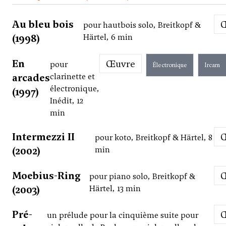
Au bleu bois
pour hautbois solo, Breitkopf &
(1998)
Härtel, 6 min
En
Œuvre
pour
Électronique
Ircam
arcades
clarinette et
électronique,
(1997)
Inédit, 12
min
Intermezzi II
pour koto, Breitkopf & Härtel, 8
(2002)
min
Moebius-Ring
pour piano solo, Breitkopf &
(2003)
Härtel, 13 min
Pré-
un prélude pour la cinquième suite pour