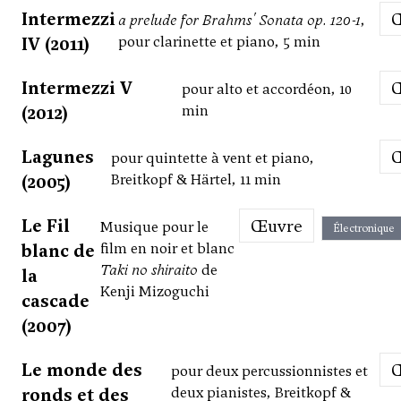
Intermezzi
a prelude for Brahms' Sonata op. 120-1
,
IV (2011)
pour clarinette et piano, 5 min
Intermezzi V
pour alto et accordéon, 10
(2012)
min
Lagunes
pour quintette à vent et piano,
(2005)
Breitkopf & Härtel, 11 min
Le Fil
Œuvre
Musique pour le
Électronique
blanc de
film en noir et blanc
Taki no shiraito
de
la
Kenji Mizoguchi
cascade
(2007)
Le monde des
pour deux percussionnistes et
ronds et des
deux pianistes, Breitkopf &