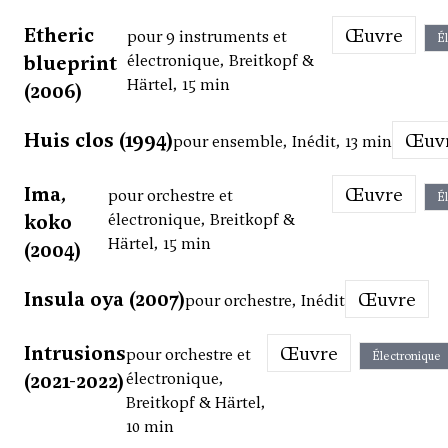
Etheric
Œuvre
pour 9 instruments et
É
blueprint
électronique, Breitkopf &
Härtel, 15 min
(2006)
Huis clos (1994)
Œuv
pour ensemble, Inédit, 13 min
Ima,
Œuvre
pour orchestre et
É
koko
électronique, Breitkopf &
Härtel, 15 min
(2004)
Insula oya (2007)
Œuvre
pour orchestre, Inédit
Intrusions
Œuvre
pour orchestre et
Électronique
(2021-2022)
électronique,
Breitkopf & Härtel,
10 min