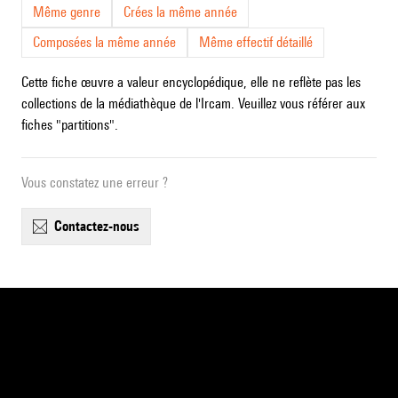
Même genre
Crées la même année
Composées la même année
Même effectif détaillé
Cette fiche œuvre a valeur encyclopédique, elle ne reflète pas les
collections de la médiathèque de l'Ircam. Veuillez vous référer aux
fiches "partitions".
Vous constatez une erreur ?
contactez-nous