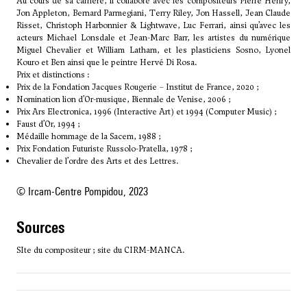
Au cours de sa carrière, il collabore avec les compositeurs Pierre Henry,
Jon Appleton,
Bernard Parmegiani
,
Terry Riley
, Jon Hassell, Jean Claude
Risset, Christoph Harbonnier & Lightwave,
Luc Ferrari
, ainsi qu’avec les
acteurs Michael Lonsdale et Jean-Marc Barr, les artistes du numérique
Miguel Chevalier et William Latham, et les plasticiens Sosno, Lyonel
Kouro et Ben ainsi que le peintre Hervé Di Rosa.
Prix et distinctions :
Prix de la Fondation Jacques Rougerie – Institut de France, 2020 ;
Nomination lion d’Or-musique, Biennale de Venise, 2006 ;
Prix Ars Electronica, 1996 (Interactive Art) et 1994 (Computer Music) ;
Faust d’Or, 1994 ;
Médaille hommage de la Sacem, 1988 ;
Prix Fondation Futuriste Russolo-Pratella, 1978 ;
Chevalier de l’ordre des Arts et des Lettres.
© Ircam-Centre Pompidou, 2023
sources
SIte du compositeur ; site du CIRM-MANCA.