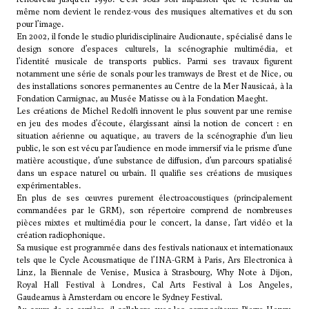
même nom devient le rendez-vous des musiques alternatives et du son
pour l’image.
En 2002, il fonde le studio pluridisciplinaire Audionaute, spécialisé dans le
design sonore d’espaces culturels, la scénographie multimédia, et
l’identité musicale de transports publics. Parmi ses travaux figurent
notamment une série de sonals pour les tramways de Brest et de Nice, ou
des installations sonores permanentes au Centre de la Mer Nausicaá, à la
Fondation Carmignac, au Musée Matisse ou à la Fondation Maeght.
Les créations de Michel Redolfi innovent le plus souvent par une remise
en jeu des modes d’écoute, élargissant ainsi la notion de concert : en
situation aérienne ou aquatique, au travers de la scénographie d’un lieu
public, le son est vécu par l’audience en mode immersif via le prisme d’une
matière acoustique, d’une substance de diffusion, d’un parcours spatialisé
dans un espace naturel ou urbain. Il qualifie ses créations de musiques
expérimentables.
En plus de ses œuvres purement électroacoustiques (principalement
commandées par le GRM), son répertoire comprend de nombreuses
pièces mixtes et multimédia pour le concert, la danse, l’art vidéo et la
création radiophonique.
Sa musique est programmée dans des festivals nationaux et internationaux
tels que le Cycle Acousmatique de l’INA-GRM à Paris, Ars Electronica à
Linz, la Biennale de Venise, Musica à Strasbourg, Why Note à Dijon,
Royal Hall Festival à Londres, Cal Arts Festival à Los Angeles,
Gaudeamus à Amsterdam ou encore le Sydney Festival.