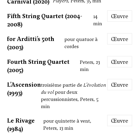
Carnival (2020)
Players
, Peters, 35 min
Fifth String Quartet (2004-
Œuvre
14
2008)
min
for Arditti’s 50th
Œuvre
pour quatuor à
(2003)
cordes
Fourth String Quartet
Œuvre
Peters, 23
(2005)
min
L’Ascension
Œuvre
troisième partie de
L’évolution
(1993)
du vol
pour deux
percussionnistes, Peters, 5
min
Le Rivage
Œuvre
pour quintette à vent,
(1984)
Peters, 13 min