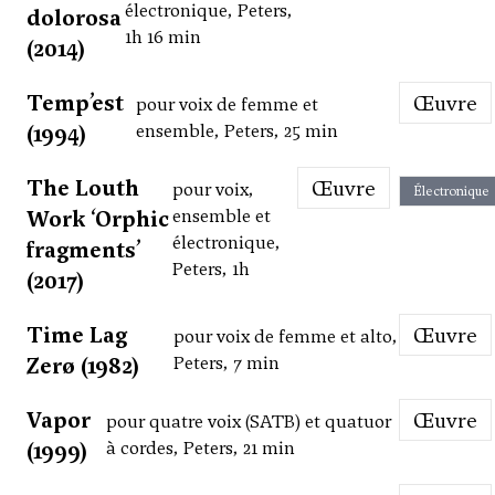
électronique, Peters,
dolorosa
1h 16 min
(2014)
Temp’est
Œuvre
pour voix de femme et
(1994)
ensemble, Peters, 25 min
The Louth
Œuvre
pour voix,
Électronique
Work ‘Orphic
ensemble et
électronique,
fragments’
Peters, 1h
(2017)
Time Lag
Œuvre
pour voix de femme et alto,
Zerø (1982)
Peters, 7 min
Vapor
Œuvre
pour quatre voix (SATB) et quatuor
(1999)
à cordes, Peters, 21 min