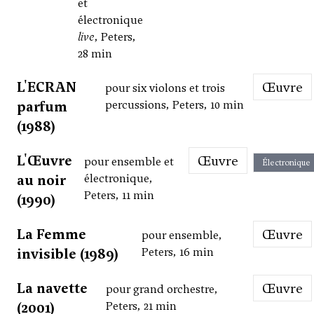
et
électronique
live
, Peters,
28 min
L'ECRAN
Œuvre
pour six violons et trois
parfum
percussions, Peters, 10 min
(1988)
L'Œuvre
Œuvre
pour ensemble et
Électronique
au noir
électronique,
Peters, 11 min
(1990)
La Femme
Œuvre
pour ensemble,
invisible (1989)
Peters, 16 min
La navette
Œuvre
pour grand orchestre,
(2001)
Peters, 21 min