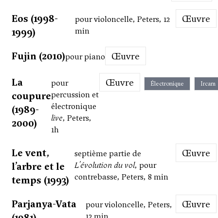
Eos (1998-
Œuvre
pour violoncelle, Peters, 12
1999)
min
Fujin (2010)
Œuvre
pour piano
La
Œuvre
pour
Électronique
Ircam
coupure
percussion et
électronique
(1989-
live
, Peters,
2000)
1h
Le vent,
Œuvre
septième partie de
l’arbre et le
L'évolution du vol
, pour
contrebasse, Peters, 8 min
temps (1993)
Parjanya-Vata
Œuvre
pour violoncelle, Peters,
(1981)
12 min