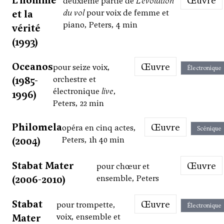
L’homme
Œuvre
deuxième partie de
L’évolution
et la
du vol
pour voix de femme et
piano, Peters, 4 min
vérité
(1993)
Oceanos
Œuvre
pour seize voix,
Électronique
(1985-
orchestre et
électronique
live
,
1996)
Peters, 22 min
Philomela
Œuvre
opéra en cinq actes,
Scénique
(2004)
Peters, 1h 40 min
Stabat Mater
Œuvre
pour chœur et
(2006-2010)
ensemble, Peters
Stabat
Œuvre
pour trompette,
Électronique
Mater
voix, ensemble et