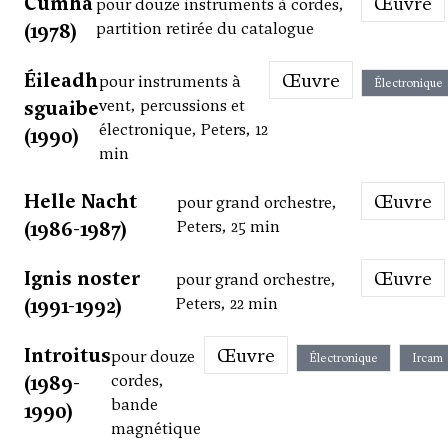
Cumha
Œuvre
pour douze instruments à cordes,
(1978)
partition retirée du catalogue
Éileadh
Œuvre
pour instruments à
Électronique
sguaibe
vent, percussions et
électronique, Peters, 12
(1990)
min
Helle Nacht
Œuvre
pour grand orchestre,
(1986-1987)
Peters, 25 min
Ignis noster
Œuvre
pour grand orchestre,
(1991-1992)
Peters, 22 min
Introitus
Œuvre
pour douze
Électronique
Ircam
(1989-
cordes,
bande
1990)
magnétique