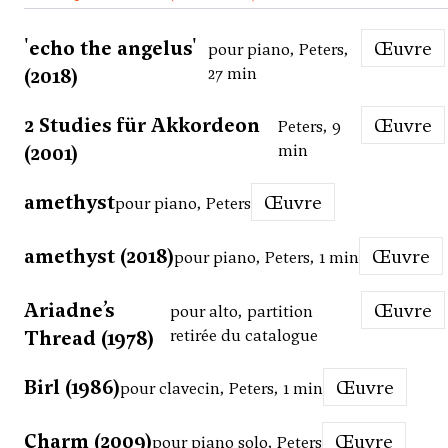
'echo the angelus'
Œuvre
pour piano, Peters,
(2018)
27 min
2 Studies für Akkordeon
Œuvre
Peters, 9
(2001)
min
amethyst
Œuvre
pour piano, Peters
amethyst (2018)
Œuvre
pour piano, Peters, 1 min
Ariadne’s
Œuvre
pour alto, partition
Thread (1978)
retirée du catalogue
Birl (1986)
Œuvre
pour clavecin, Peters, 1 min
Charm (2009)
Œuvre
pour piano solo, Peters