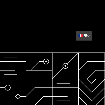
🇫🇷
FR