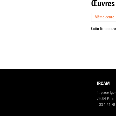
œuvres
Même genre
Cette fiche œuvr
IRCAM
1, place Igo
75004 Paris
+33 1 44 78