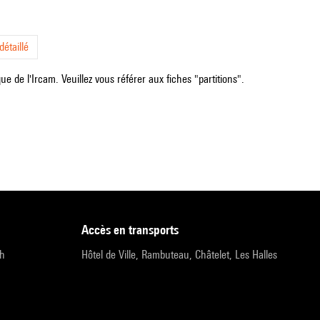
étaillé
e de l'Ircam. Veuillez vous référer aux fiches "partitions".
accès en transports
9h
Hôtel de Ville, Rambuteau, Châtelet, Les Halles