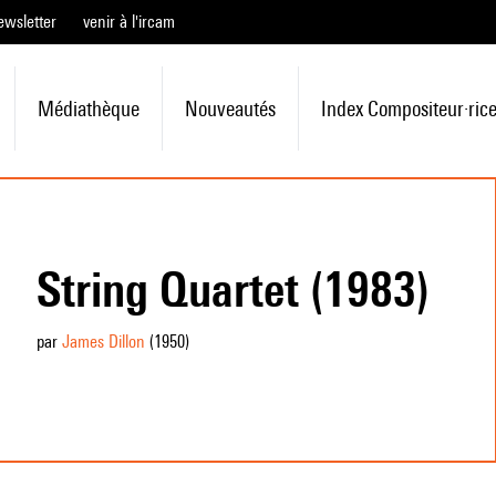
ewsletter
venir à l'ircam
Médiathèque
Nouveautés
Index Compositeur·ric
String Quartet (1983)
par
James Dillon
(1950
)