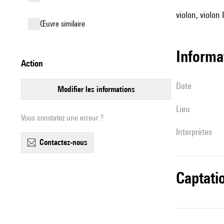
violon, violon I
œuvre similaire
informa
action
date
modifier les informations
lieu
Vous constatez une erreur ?
interprètes
contactez-nous
captati