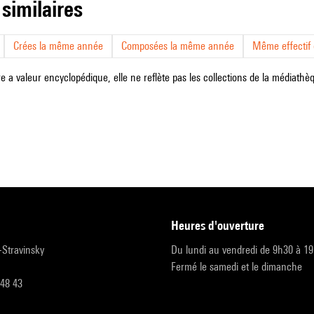
 similaires
Crées la même année
Composées la même année
Même effectif d
e a valeur encyclopédique, elle ne reflète pas les collections de la médiathèqu
heures d'ouverture
r-Stravinsky
Du lundi au vendredi de 9h30 à 1
Fermé le samedi et le dimanche
 48 43