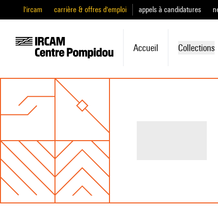
l'ircam
carrière & offres d'emploi
appels à candidatures
n
Accueil
Collections