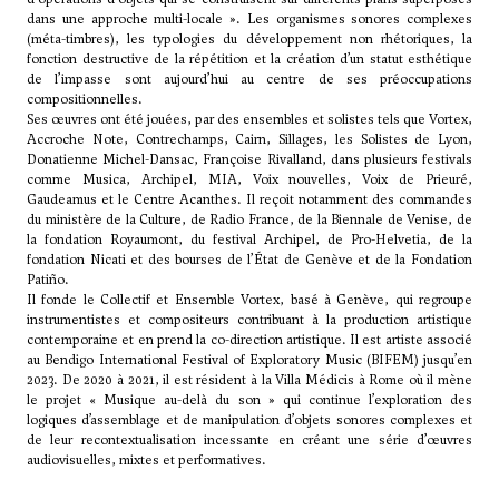
dans une approche multi-locale ». Les organismes sonores complexes
(méta-timbres), les typologies du développement non rhétoriques, la
fonction destructive de la répétition et la création d’un statut esthétique
de l’impasse sont aujourd’hui au centre de ses préoccupations
compositionnelles.
Ses œuvres ont été jouées, par des ensembles et solistes tels que Vortex,
Accroche Note, Contrechamps, Cairn, Sillages, les Solistes de Lyon,
Donatienne Michel-Dansac, Françoise Rivalland, dans plusieurs festivals
comme Musica, Archipel, MIA, Voix nouvelles, Voix de Prieuré,
Gaudeamus et le Centre Acanthes. Il reçoit notamment des commandes
du ministère de la Culture, de Radio France, de la Biennale de Venise, de
la fondation Royaumont, du festival Archipel, de Pro-Helvetia, de la
fondation Nicati et des bourses de l’État de Genève et de la Fondation
Patiño.
Il fonde le Collectif et Ensemble Vortex, basé à Genève, qui regroupe
instrumentistes et compositeurs contribuant à la production artistique
contemporaine et en prend la co-direction artistique. Il est artiste associé
au Bendigo International Festival of Exploratory Music (BIFEM) jusqu’en
2023. De 2020 à 2021, il est résident à la Villa Médicis à Rome où il mène
le projet « Musique au-delà du son » qui continue l’exploration des
logiques d’assemblage et de manipulation d’objets sonores complexes et
de leur recontextualisation incessante en créant une série d’œuvres
audiovisuelles, mixtes et performatives.