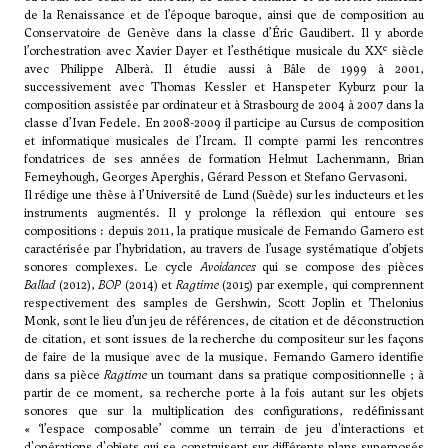
de la Renaissance et de l’époque baroque, ainsi que de composition au
Conservatoire de Genève dans la classe d’
Éric Gaudibert
. Il y aborde
e
l’orchestration avec Xavier Dayer et l’esthétique musicale du XX
siècle
avec Philippe Alberà. Il étudie aussi à Bâle de 1999 à 2001,
successivement avec Thomas Kessler et Hanspeter Kyburz pour la
composition assistée par ordinateur et à Strasbourg de 2004 à 2007 dans la
classe d’Ivan Fedele. En 2008-2009 il participe au Cursus de composition
et informatique musicales de l’Ircam. Il compte parmi les rencontres
fondatrices de ses années de formation
Helmut Lachenmann
, Brian
Ferneyhough, Georges Aperghis, Gérard Pesson et Stefano Gervasoni.
Il rédige une thèse à l’Université de Lund (Suède) sur les inducteurs et les
instruments augmentés. Il y prolonge la réflexion qui entoure ses
compositions : depuis 2011, la pratique musicale de Fernando Garnero est
caractérisée par l’hybridation, au travers de l’usage systématique d’objets
sonores complexes. Le cycle
Avoidances
qui se compose des pièces
Ballad
(2012),
BOP
(2014) et
Ragtime
(2015) par exemple, qui comprennent
respectivement des samples de
Gershwin
, Scott Joplin et Thelonius
Monk, sont le lieu d’un jeu de références, de citation et de déconstruction
de citation, et sont issues de la recherche du compositeur sur les façons
de faire de la musique avec de la musique. Fernando Garnero identifie
dans sa pièce
Ragtime
un tournant dans sa pratique compositionnelle ; à
partir de ce moment, sa recherche porte à la fois autant sur les objets
sonores que sur la multiplication des configurations, redéfinissant
« ‘l’espace composable’ comme un terrain de jeu d'interactions et
d'opérations d'objets qui se construisent sur différents plans superposés