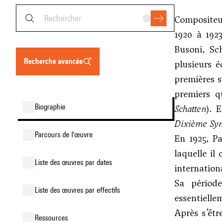
Compositeur
1920 à 192
Busoni
,
Sc
recherche avancée
plusieurs 
premières s
premiers q
biographie
Schatten
). 
Dixième Sy
parcours de l'œuvre
En 1925, Pa
laquelle i
liste des œuvres par dates
internation
Sa périod
liste des œuvres par effectifs
essentielle
Après s’êtr
ressources