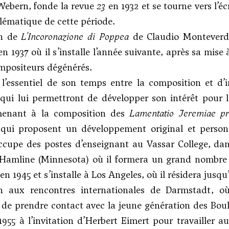
Webern
, fonde la revue
23
en 1932 et se tourne vers l’
lématique de cette période.
on de
L'Incoronazione di Poppea
de Claudio Monteverdi 
n 1937 où il s’installe l’année suivante, après sa mise à
ompositeurs dégénérés.
a l’essentiel de son temps entre la composition et d
 qui lui permettront de développer son intérêt pour
’amenant à la composition des
Lamentatio Jeremiae pr
 qui proposent un développement original et person
occupe des postes d’enseignant au Vassar College, da
 Hamline (Minnesota) où il formera un grand nombre
n 1945 et s’installe à Los Angeles, où il résidera jusqu
n aux rencontres internationales de Darmstadt, où 
 de prendre contact avec la jeune génération des Bo
955 à l’invitation d’
Herbert Eimert
pour travailler a