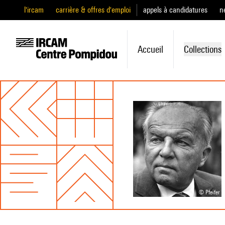
l'ircam
carrière & offres d'emploi
appels à candidatures
n
Accueil
Collections
© Pfeifer