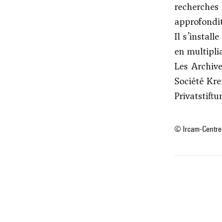
recherches 
approfondit
Il s’instal
en multipli
Les Archive
Société Kre
Privatstift
© Ircam-Centre