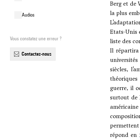
Berg
et de
la plus emb
audios
L’adaptati
Etats-Unis e
Vous constatez une erreur ?
liste des c
Il répartir
contactez-nous
universités
siècles, l
théoriques
guerre, il 
surtout de
américaine e
compositio
permettent
répond en 1