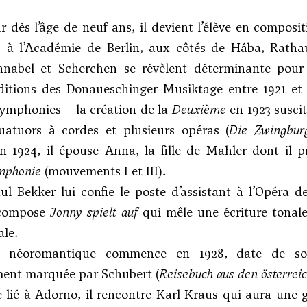
 dès l’âge de neuf ans, il devient l’élève en composi
3 à l’Académie de Berlin, aux côtés de Hába, Rathau
hnabel
et
Scherchen
se révèlent déterminante pour l
éditions des Donaueschinger Musiktage entre 1921 et
ymphonies – la création de la
Deuxième
en 1923 susci
uatuors à cordes et plusieurs opéras (
Die Zwingbur
En 1924, il épouse Anna, la fille de Mahler dont il
mphonie
(mouvements I et III).
ul Bekker lui confie le poste d’assistant à l’Opéra
l compose
Jonny spielt auf
qui mêle une écriture tonale 
ale.
e néoromantique commence en 1928, date de son
ment marquée par Schubert (
Reisebuch aus den österrei
e lié à
Adorno
, il rencontre Karl Kraus qui aura une 