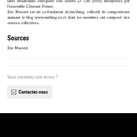
label Stradivarius enregistre son oeuvre
Le Cose
(2012) interprétée par
l’ensemble L’Instant Donné.
Eric Maestri est un co-fondateur de/nu/thing, collectif de compositeurs
animant le blog
www.nuthing.eu
et dont les membres ont composé des
œuvres collectives.
sources
Eric Maestri.
Vous constatez une erreur ?
contactez-nous