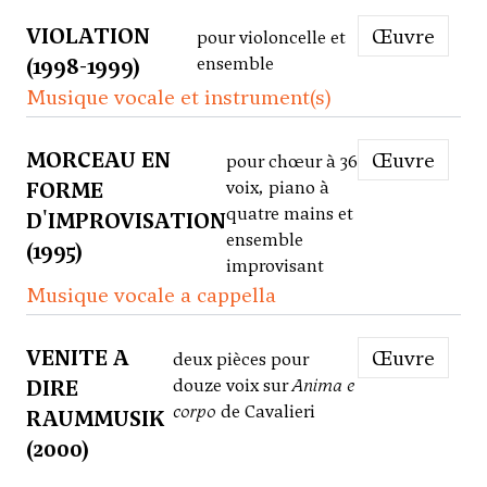
VIOLATION
Œuvre
pour violoncelle et
(1998-1999)
ensemble
Musique vocale et instrument(s)
MORCEAU EN
Œuvre
pour chœur à 36
FORME
voix, piano à
quatre mains et
D'IMPROVISATION
ensemble
(1995)
improvisant
Musique vocale a cappella
VENITE A
Œuvre
deux pièces pour
DIRE
douze voix sur
Anima e
corpo
de Cavalieri
RAUMMUSIK
(2000)