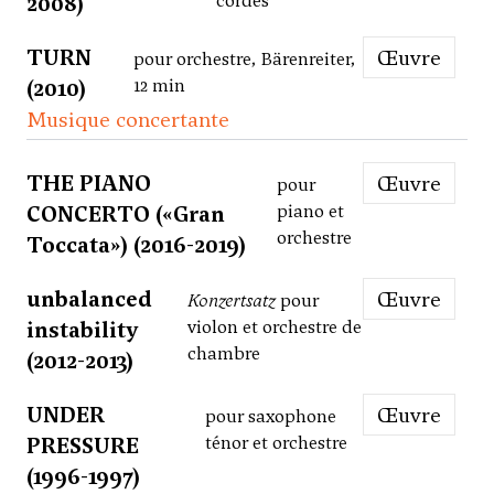
2008)
cordes
TURN
Œuvre
pour orchestre, Bärenreiter,
(2010)
12 min
Musique concertante
THE PIANO
Œuvre
pour
CONCERTO («Gran
piano et
orchestre
Toccata») (2016-2019)
unbalanced
Œuvre
Konzertsatz
pour
instability
violon et orchestre de
chambre
(2012-2013)
UNDER
Œuvre
pour saxophone
PRESSURE
ténor et orchestre
(1996-1997)