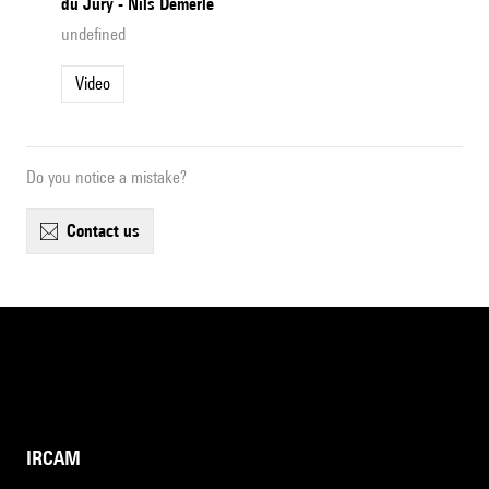
du Jury - Nils Demerlé
undefined
Video
Do you notice a mistake?
contact us
IRCAM