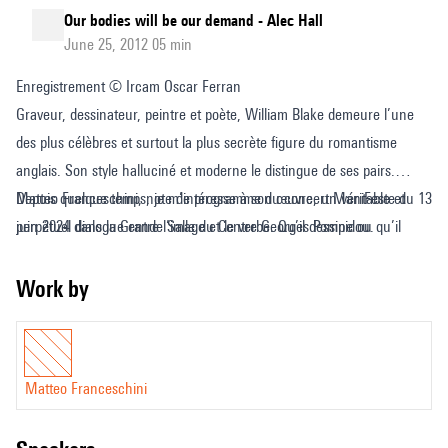
Our bodies will be our demand - Alec Hall
June 25, 2012 05 min
Enregistrement © Ircam Oscar Ferran
Graveur, dessinateur, peintre et poète, William Blake demeure l’une
des plus célèbres et surtout la plus secrète figure du romantisme
anglais. Son style halluciné et moderne le distingue de ses pairs.
Depuis quelque temps, je m’intéresse à son œuvre, un véritable et
Matteo Franceschini, note de programme du concert ManiFeste du 13
perpétuel dialogue entre l’image et le verbe. Qu’il dessine ou qu’il
juin 2024 dans la Grande Salle du Centre Georges Pompidou.
grave, Blake le fait en poète, et quand il écrit ses poèmes, c’est pour
donner une voix à ses visions.
Work by
L’œuvre de Blake est marquée d’une certaine intemporalité. Bien
qu’elle soit le produit et le miroir d’une époque, elle renferme des
valeurs universelles qui la sauvent de l’usure du temps. On la lit et relit
Matteo Franceschini
non uniquement pour ses qualités littéraires et esthétiques, mais aussi
parce que ses thèmes n’ont pas vieilli. L’amour, la mort, la religion, la