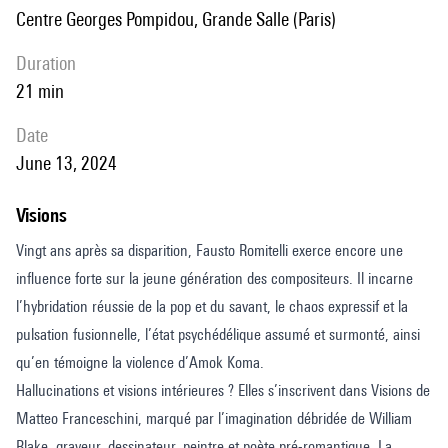
perspective de ces acquis et certitudes, permet d’exprimer une forme
Centre Georges Pompidou, Grande Salle (Paris)
de créativité sans contraintes, d’accepter l’imperfection et de viser le
progrès.
duration
21 min
date
June 13, 2024
Visions
Vingt ans après sa disparition, Fausto Romitelli exerce encore une
influence forte sur la jeune génération des compositeurs. Il incarne
l’hybridation réussie de la pop et du savant, le chaos expressif et la
pulsation fusionnelle, l’état psychédélique assumé et surmonté, ainsi
qu’en témoigne la violence d’Amok Koma.
Hallucinations et visions intérieures ? Elles s’inscrivent dans Visions de
Matteo Franceschini, marqué par l’imagination débridée de William
Blake, graveur, dessinateur, peintre et poète pré-romantique. La