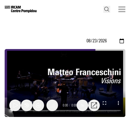
0:00
/
0:00
1x
Visions