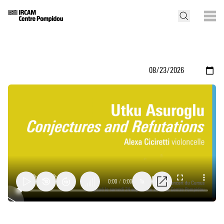
0:00
/
0:00
1x
Conjectures