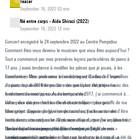
Teaser
September 16, 2022 03 min
Né entre corps - Aida Shirazi (2022)
September 16, 2022 12 min
Concert enregistré le 24 septembre 2022 au Centre Pompidou
Comment êtes-vous devenu le musicien que vous êtes aujourd’hui ?
Tout a commencé par mes premières leçons particulières de piano à
17 ans: j’avais tendance à modifier les pièces que je jouais, à les
transformer. Mon professeur m’encourageait d’ailleurs à improviser
Comment en êtes-vous venu à candidater au Cursus de l’Ircam?
au piano sur divers thèmes. Je crois que là ont été jetées les
J’essaie depuis 2016 de produire des sons plus électriques avec des
fondations de mon parcours de compositeur.
instruments acoustiques. Aux alentours de 2017, j’ai commencé à
utiliser des claviers dont les touches contrôlaient des patchs de ma
Votre pièce est pour violoncelle et électronique : pourquoi ?
conception. Depuis quelque temps toutefois, j’ai le sentiment d’être
Mon projet suppose de générer des sons orchestraux sur des
limité dans cette recherche. D’où mon désir d’atteindre un plus haut
instruments acoustiques et électroacoustiques, que j’ai implémentés à
niveau dans le maniement de l’électronique, à l’égal de mes
l’Ircam – j’ai ainsi conçu plus d’une centaine d’instruments «
Quels étaient les enjeux artistiques de votre projet ?
connaissances acoustiques.
numériques» pour cette pièce. Dans ce contexte, le corps d’un
Le plus grand défi, en même temps que le plus grand risque, a été de