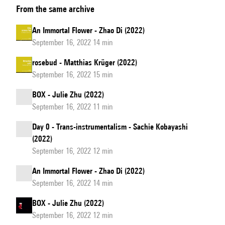
From the same archive
and
Refutations
An Immortal Flower - Zhao Di (2022)
September 16, 2022 14 min
rosebud - Matthias Krüger (2022)
September 16, 2022 15 min
BOX - Julie Zhu (2022)
September 16, 2022 11 min
Day 0 - Trans-instrumentalism - Sachie Kobayashi
(2022)
September 16, 2022 12 min
An Immortal Flower - Zhao Di (2022)
September 16, 2022 14 min
BOX - Julie Zhu (2022)
September 16, 2022 12 min