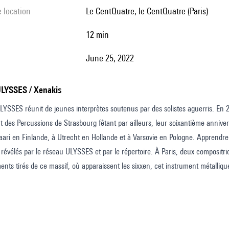
e location
le CentQuatre, le CentQuatre (Paris)
12 min
June 25, 2022
ULYSSES / Xenakis
YSSES réunit de jeunes interprètes soutenus par des solistes aguerris. En 2
 des Percussions de Strasbourg fêtant par ailleurs, leur soixantième anniver
asaari en Finlande, à Utrecht en Hollande et à Varsovie en Pologne. Apprendre p
révélés par le réseau ULYSSES et par le répertoire. À Paris, deux compositri
ts tirés de ce massif, où apparaissent les sixxen, cet instrument métalliqu