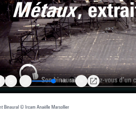
0:00
/
0:00
1x
t Binaural © Ircam Anaëlle Marsollier
s