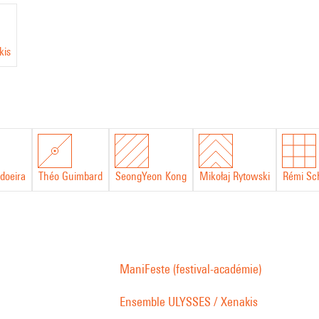
kis
doeira
Théo Guimbard
SeongYeon Kong
Mikołaj Rytowski
Rémi Sc
ManiFeste (festival-académie)
Ensemble ULYSSES / Xenakis