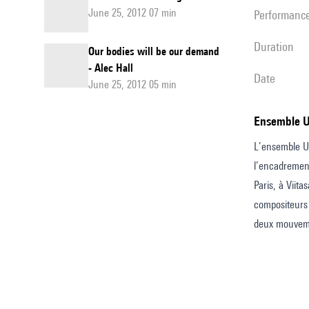
June 25, 2012 07 min
performanc
duration
Our bodies will be our demand
- Alec Hall
date
June 25, 2012 05 min
Ensemble 
L’ensemble UL
l’encadrement
Paris, à Viit
compositeurs 
deux mouvemen