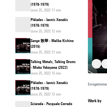
(1978-1979)
June 25, 2022 11 min
Pléïades - Iannis Xenakis
(1978-1979)
June 25, 2022 12 min
Sange 散華 - Malika Kishino
(2016)
June 25, 2022 21 min
Talking Metals, Talking Drums
- Mioko Yokoyama (2022)
June 25, 2022 15 min
Pléïades - Iannis Xenakis
Enregistremen
Pléïade
(1978-1979)
June 25, 2022 12 min
Work by
Sciarada - Pasquale Corrado