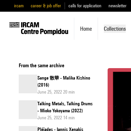
ircam
career & job offer
calls for application
newsletter
Home
Collections
From the same archive
Sange 散華 - Malika Kishino
(2016)
June 25, 2022 20 min
Talking Metals, Talking Drums
- Mioko Yokoyama (2022)
June 25, 2022 14 min
Pléïades - Iannis Xenakis