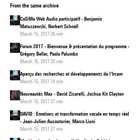
From the same archive
du
projet
CoSiMa Web Audio participatif - Benjamin
de
Matuszewski, Norbert Schnell
Résidence
March 15, 2017 26 min
Artistique
Forum 2017 - Bienvenue & présentation du programme -
:
Grégory Beller, Paola Palumbo
Proxemic
March 15, 2017 20 min
Fields
Aperçu des recherches et développements de l’Ircam
March 15, 2017 14 min
Nouveautés Max - David Zicarelli, Joshua Kit Clayton
March 15, 2017 27 min
DAVID : Emotions et transformation vocale en temps réel
- Jean-Julien Aucouturier, Marco Liuni
March 15, 2017 27 min