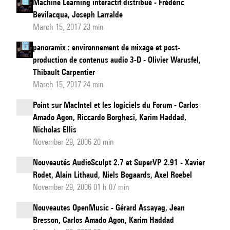
Machine Learning interactif distribué - Frédéric
Bevilacqua, Joseph Larralde
March 15, 2017 23 min
panoramix : environnement de mixage et post-
production de contenus audio 3-D - Olivier Warusfel,
Thibault Carpentier
March 15, 2017 24 min
Point sur MacIntel et les logiciels du Forum - Carlos
Amado Agon, Riccardo Borghesi, Karim Haddad,
Nicholas Ellis
November 29, 2006 20 min
Nouveautés AudioSculpt 2.7 et SuperVP 2.91 - Xavier
Rodet, Alain Lithaud, Niels Bogaards, Axel Roebel
November 29, 2006 01 h 07 min
Nouveautes OpenMusic - Gérard Assayag, Jean
Bresson, Carlos Amado Agon, Karim Haddad