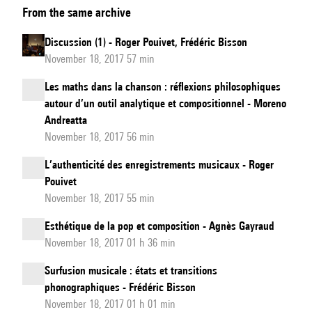
From the same archive
(2)
Discussion (1) - Roger Pouivet, Frédéric Bisson
November 18, 2017 57 min
Les maths dans la chanson : réflexions philosophiques
autour d’un outil analytique et compositionnel - Moreno
Andreatta
November 18, 2017 56 min
L’authenticité des enregistrements musicaux - Roger
Pouivet
November 18, 2017 55 min
Esthétique de la pop et composition - Agnès Gayraud
November 18, 2017 01 h 36 min
Surfusion musicale : états et transitions
phonographiques - Frédéric Bisson
November 18, 2017 01 h 01 min