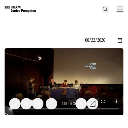
0:00
/
0:00
1x
Discussion