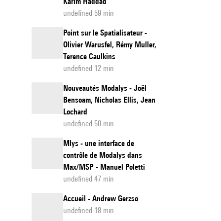
Karim Haddad
undefined 59 min
Point sur le Spatialisateur -
Olivier Warusfel, Rémy Muller,
Terence Caulkins
undefined 12 min
Nouveautés Modalys - Joël
Bensoam, Nicholas Ellis, Jean
Lochard
undefined 50 min
Mlys - une interface de
contrôle de Modalys dans
Max/MSP - Manuel Poletti
undefined 47 min
Accueil - Andrew Gerzso
undefined 18 min