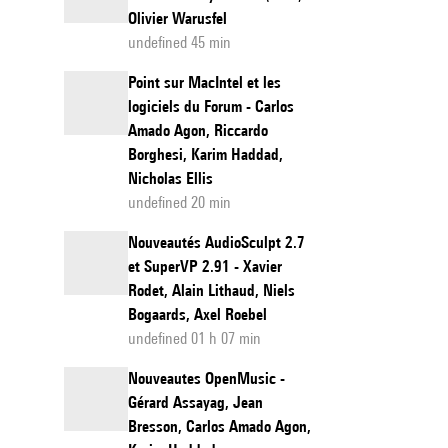
Olivier Warusfel
undefined 45 min
Point sur MacIntel et les
logiciels du Forum - Carlos
Amado Agon, Riccardo
Borghesi, Karim Haddad,
Nicholas Ellis
undefined 20 min
Nouveautés AudioSculpt 2.7
et SuperVP 2.91 - Xavier
Rodet, Alain Lithaud, Niels
Bogaards, Axel Roebel
undefined 01 h 07 min
Nouveautes OpenMusic -
Gérard Assayag, Jean
Bresson, Carlos Amado Agon,