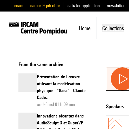
ircam
career & job offer
calls for application
newsletter
Home
Collections
From the same archive
Présentation de l’œuvre
utilisant la modélisation
physique : "Gaea" - Claude
Cadoz
undefined 01 h 09 min
speakers
Innovations récentes dans
AudioSculpt 3 et SuperVP