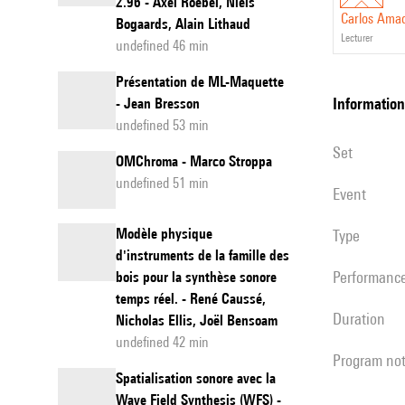
2.96 - Axel Roebel, Niels
Carlos Ama
Bogaards, Alain Lithaud
lecturer
undefined 46 min
Présentation de ML-Maquette
information
- Jean Bresson
undefined 53 min
set
OMChroma - Marco Stroppa
undefined 51 min
event
Modèle physique
Type
d'instruments de la famille des
performanc
bois pour la synthèse sonore
temps réel. - René Caussé,
duration
Nicholas Ellis, Joël Bensoam
undefined 42 min
program no
Spatialisation sonore avec la
Wave Field Synthesis (WFS) -