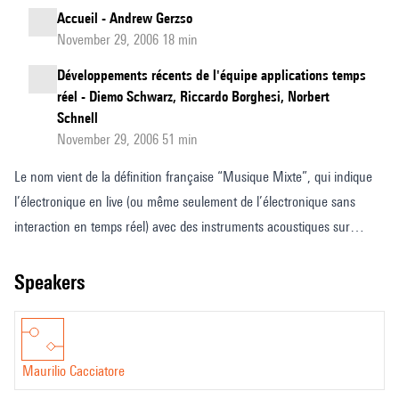
Accueil - Andrew Gerzso
November 29, 2006 18 min
Développements récents de l'équipe applications temps
réel - Diemo Schwarz, Riccardo Borghesi, Norbert
Schnell
November 29, 2006 51 min
Le nom vient de la définition française “Musique Mixte”, qui indique
l’électronique en live (ou même seulement de l’électronique sans
interaction en temps réel) avec des instruments acoustiques sur
scène. Il fonctionne comme un middleware: les modules sont prêts à
l’emploi mais toutes leurs parties sont ouvertes, donc les utilisateurs
speakers
peuvent les modifier localement dans leur propre patch en fonction de
leur projet. MMixte s’adresse à des utilisateurs de niveau
intermédiaire ou avancé de Max; les programmeurs les moins
Maurilio Cacciatore
expérimentés peuvent s’entraîner sur la façon d’organiser ce qu’on