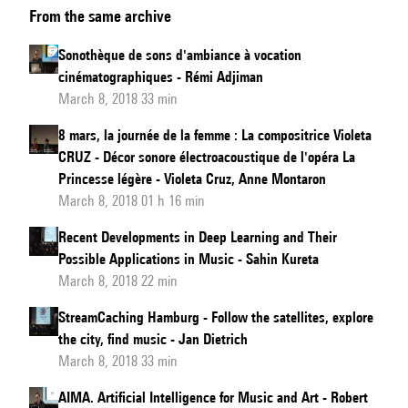
From the same archive
the
package
Sonothèque de sons d'ambiance à vocation
pour
cinématographiques - Rémi Adjiman
la
March 8, 2018 33 min
musique
8 mars, la journée de la femme : La compositrice Violeta
mixte
CRUZ - Décor sonore électroacoustique de l'opéra La
Princesse légère - Violeta Cruz, Anne Montaron
March 8, 2018 01 h 16 min
Recent Developments in Deep Learning and Their
Possible Applications in Music - Sahin Kureta
March 8, 2018 22 min
StreamCaching Hamburg - Follow the satellites, explore
the city, find music - Jan Dietrich
March 8, 2018 33 min
AIMA. Artificial Intelligence for Music and Art - Robert