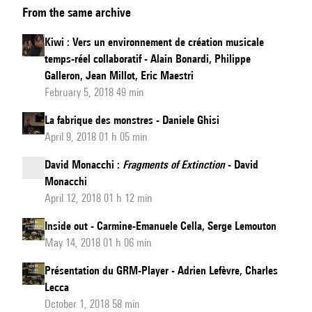
From the same archive
la
musique
Kiwi : Vers un environnement de création musicale
par
temps-réel collaboratif - Alain Bonardi, Philippe
le
Galleron, Jean Millot, Eric Maestri
geste
February 5, 2018 49 min
La fabrique des monstres - Daniele Ghisi
April 9, 2018 01 h 05 min
David Monacchi :
Fragments of Extinction
- David
Monacchi
April 12, 2018 01 h 12 min
Inside out - Carmine-Emanuele Cella, Serge Lemouton
May 14, 2018 01 h 06 min
Présentation du GRM-Player - Adrien Lefèvre, Charles
Lecca
October 1, 2018 58 min