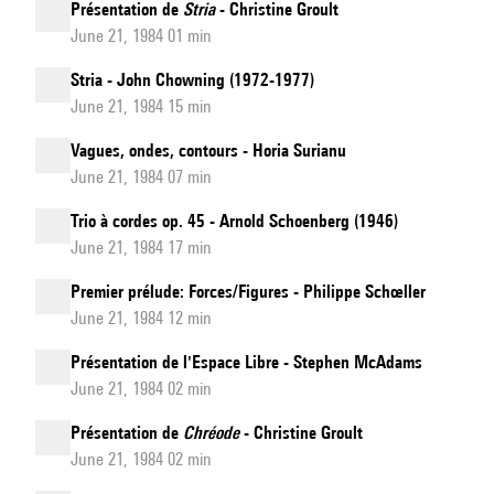
Présentation de
Stria
- Christine Groult
June 21, 1984 01 min
Stria - John Chowning (1972-1977)
June 21, 1984 15 min
Vagues, ondes, contours - Horia Surianu
June 21, 1984 07 min
Trio à cordes op. 45 - Arnold Schoenberg (1946)
June 21, 1984 17 min
Premier prélude: Forces/Figures - Philippe Schœller
June 21, 1984 12 min
Présentation de l'Espace Libre - Stephen McAdams
June 21, 1984 02 min
Présentation de
Chréode
- Christine Groult
June 21, 1984 02 min