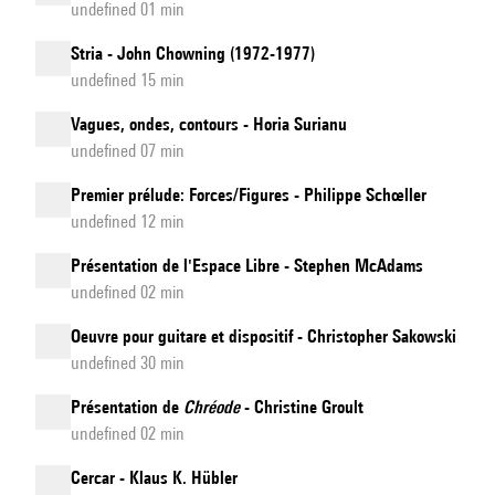
undefined 01 min
Stria - John Chowning (1972-1977)
undefined 15 min
Vagues, ondes, contours - Horia Surianu
undefined 07 min
Premier prélude: Forces/Figures - Philippe Schœller
undefined 12 min
Présentation de l'Espace Libre - Stephen McAdams
undefined 02 min
Oeuvre pour guitare et dispositif - Christopher Sakowski
undefined 30 min
Présentation de
Chréode
- Christine Groult
undefined 02 min
Cercar - Klaus K. Hübler