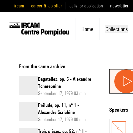
ircam
career & job offer
calls for application
newsletter
Home
Collections
From the same archive
Bagatelles, op. 5 - Alexandre
Tcherepnine
September 17, 1979 03 min
Prélude, op. 11, n° 1 -
speakers
Alexandre Scriabine
September 17, 1979 00 min
Trois pièces, op. 52, n° 1 -