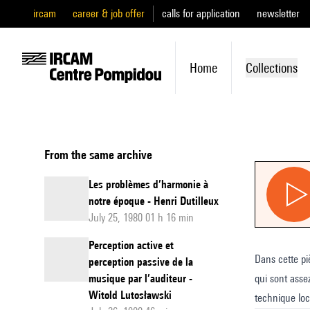
ircam
career & job offer
calls for application
newsletter
Home
Collections
From the same archive
Les problèmes d’harmonie à
notre époque - Henri Dutilleux
July 25, 1980 01 h 16 min
Perception active et
Dans cette pi
perception passive de la
musique par l’auditeur -
qui sont asse
Witold Lutosławski
technique loc