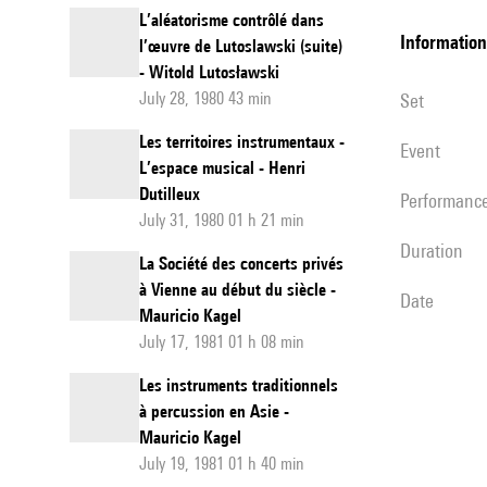
L’aléatorisme contrôlé dans
information
l’œuvre de Lutoslawski (suite)
- Witold Lutosławski
July 28, 1980 43 min
set
Les territoires instrumentaux -
event
L’espace musical - Henri
Dutilleux
performanc
July 31, 1980 01 h 21 min
duration
La Société des concerts privés
à Vienne au début du siècle -
date
Mauricio Kagel
July 17, 1981 01 h 08 min
Les instruments traditionnels
à percussion en Asie -
Mauricio Kagel
July 19, 1981 01 h 40 min