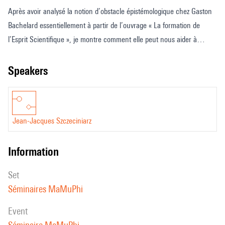
Après avoir analysé la notion d’obstacle épistémologique chez Gaston
Bachelard essentiellement à partir de l’ouvrage « La formation de
l’Esprit Scientifique », je montre comment elle peut nous aider à
formuler le concept de courbure et celui de torsion comme
obstruction en géométrie différentielle, et comment on peut le
speakers
comparer à la notion d’obstruction en géométrie algébrique.
Je donne quelques indications pour comprendre dans la même lignée
le concept d’obstruction forgé par Donaldson.
Jean-Jacques Szczeciniarz
information
set
Séminaires MaMuPhi
event