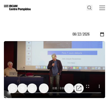
0:00
/
0:00
1x
Obstacles