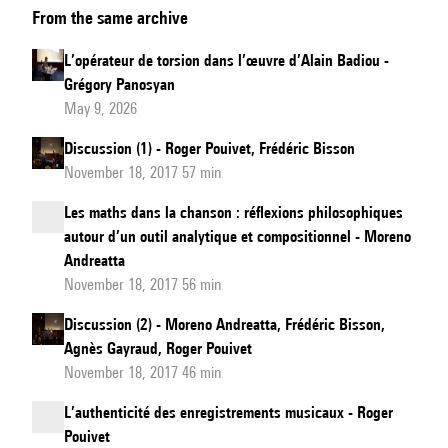
From the same archive
épistémologiques
et
L’opérateur de torsion dans l’œuvre d’Alain Badiou -
obstructions
Grégory Panosyan
May 9, 2026
Discussion (1) - Roger Pouivet, Frédéric Bisson
November 18, 2017 57 min
Les maths dans la chanson : réflexions philosophiques
autour d’un outil analytique et compositionnel - Moreno
Andreatta
November 18, 2017 56 min
Discussion (2) - Moreno Andreatta, Frédéric Bisson,
Agnès Gayraud, Roger Pouivet
November 18, 2017 46 min
L’authenticité des enregistrements musicaux - Roger
Pouivet