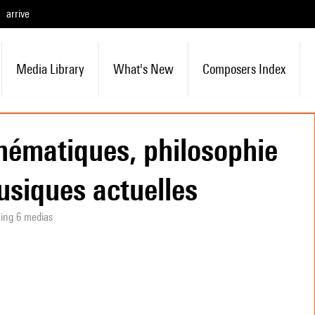
arrive
Media Library
What's New
Composers Index
ématiques, philosophie
usiques actuelles
ning 6 medias