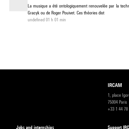
La musique a été ontologiquement renouvelée par la techn
Gracyk ou de Roger Pouivet. Ces théories dist
undefined 01 h 01 min
IRCAM
1, place Igo
75004 Paris
+33 1 44 78
Jobs and internships
Support I