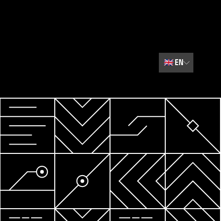
🇬🇧
EN