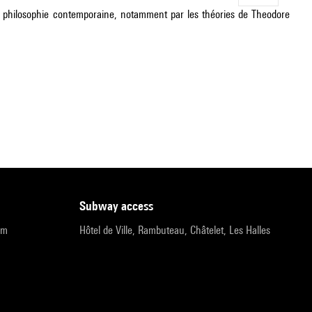
a philosophie contemporaine, notamment par les théories de Theodore
subway access
pm
Hôtel de Ville, Rambuteau, Châtelet, Les Halles