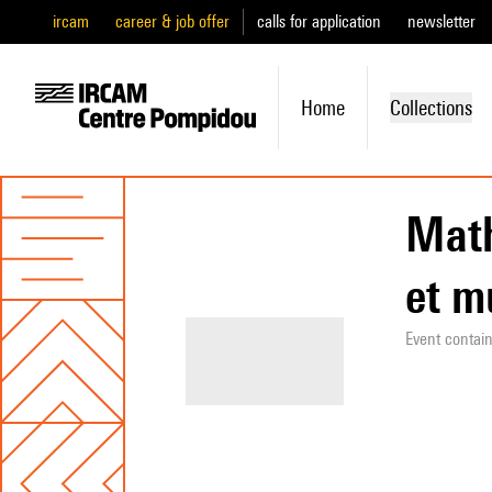
ircam
career & job offer
calls for application
newsletter
Home
Collections
Math
et m
Event contai