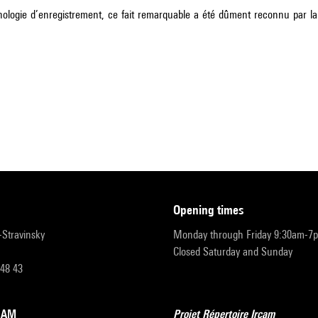
ologie d’enregistrement, ce fait remarquable a été dûment reconnu par l
opening times
r-Stravinsky
Monday through Friday 9:30am-7
Closed Saturday and Sunday
 48 43
RCAM
Projet Répertoire Ircam