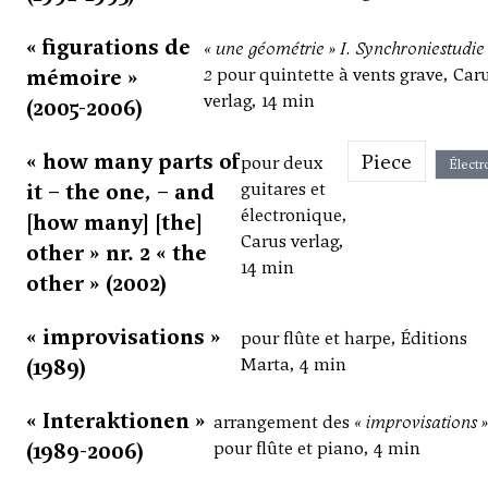
« figurations de
« une géométrie » I. Synchroniestudie 
mémoire »
2
pour quintette à vents grave, Car
verlag, 14 min
(2005-2006)
« how many parts of
Piece
pour deux
Électr
it – the one, – and
guitares et
électronique,
[how many] [the]
Carus verlag,
other » nr. 2 « the
14 min
other » (2002)
« improvisations »
pour flûte et harpe, Éditions
(1989)
Marta, 4 min
« Interaktionen »
arrangement des
« improvisations 
(1989-2006)
pour flûte et piano, 4 min