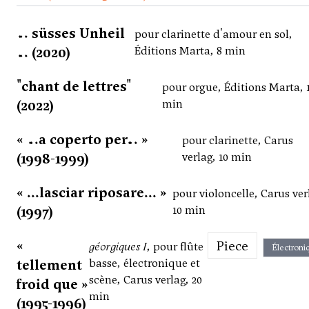
… süsses Unheil
pour clarinette d'amour en sol,
… (2020)
Éditions Marta, 8 min
"chant de lettres"
pour orgue, Éditions Marta, 
(2022)
min
« …a coperto per… »
pour clarinette, Carus
(1998-1999)
verlag, 10 min
« ...lasciar riposare... »
pour violoncelle, Carus ver
(1997)
10 min
«
Piece
géorgiques I
, pour flûte
Électroni
tellement
basse, électronique et
scène, Carus verlag, 20
froid que »
min
(1995-1996)