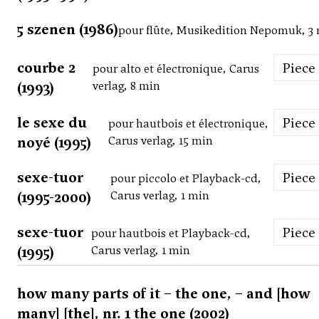
5 szenen (1986)
pour flûte, Musikedition Nepomuk, 3
courbe 2
Piece
pour alto et électronique, Carus
(1993)
verlag, 8 min
le sexe du
Piece
pour hautbois et électronique,
noyé (1995)
Carus verlag, 15 min
sexe-tuor
Piece
pour piccolo et Playback-cd,
(1995-2000)
Carus verlag, 1 min
sexe-tuor
Piece
pour hautbois et Playback-cd,
(1995)
Carus verlag, 1 min
how many parts of it – the one, – and [how
many] [the], nr. 1 the one (2002)