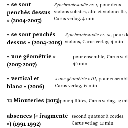
« se sont
Synchroniestudie nr. 1
, pour deux
penchés dessus
violons solistes, alto et violoncelle,
Carus verlag, 4 min
» (2004-2005)
« se sont penchés
Synchroniestudie nr. 1a
, pour 
dessus » (2004-2005)
violons, Carus verlag, 4 min
« une géométrie »
pour ensemble, Carus verl
(2005-2007)
40 min
« vertical et
« une géométrie » III
, pour ensembl
blanc » (2006)
Carus verlag, 17 min
12 Minuteries (2013)
pour 4 flûtes, Carus verlag, 12 m
absences (« fragmenté
second quatuor à cordes,
») (1991-1992)
Carus verlag, 12 min