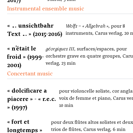
2017)
Instrumental ensemble music
« … unsichtbahr
Wolfs – « Allgebrah »
, pour 8
Text … » (2015-2016)
instruments, Carus verlag, 20 
« n’était le
géorgiques III
, surfaces/espaces, pour
froid » (1999-
orchestre grave en quatre groupes, Caru
verlag, 23 min
2001)
Concertant music
« dolcificare a
pour violoncelle soliste, cor angla
piacere » - « r.e.c.
voix de femme et piano, Carus ver
10 min
» (1997)
« fort et
pour deux flûtes altos solistes et deu
longtemps »
trios de flûtes, Carus verlag, 6 min