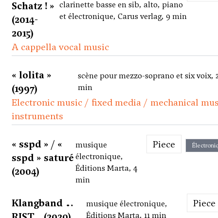
Schatz ! »
clarinette basse en sib, alto, piano
et électronique, Carus verlag, 9 min
(2014-
2015)
A cappella vocal music
« lolita »
scène pour mezzo-soprano et six voix, 
(1997)
min
Electronic music / fixed media / mechanical mus
instruments
« sspd » / «
Piece
musique
Électroni
sspd » saturé
électronique,
Éditions Marta, 4
(2004)
min
Klangband …
Piece
musique électronique,
RIST… (2020)
Éditions Marta, 11 min