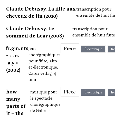
Claude Debussy, La fille aux
transcription pour
cheveux de lin (2010)
ensemble de huit flû
Claude Debussy, Le
transcription pour
sommeil de Lear (2008)
ensemble de huit flûte
fr.gm.nts
Piece
jeux
Électronique
Ir
- « .o.
chorégraphiques
pour flûte, alto
.a.y »
et électronique,
(2002)
Carus verlag, 4
min
how
Piece
musique pour
Électronique
Ir
many
le spectacle
chorégraphique
parts of
de Gabriel
it – the