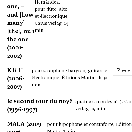
Hernández,
one, –
pour flûte, alto
and [how
et électronique,
many]
Carus verlag, 14
[the], nr. 1
min
the one
(2001-
2002)
K K H
Piece
pour saxophone baryton, guitare et
(2006-
électronique, Éditions Marta, 1h 30
min
2007)
le second tour du noyé
quatuor à cordes n° 3, Ca
(1996-1997)
verlag, 15 min
MALA (2009-
pour lupophone et contraforte, Édition
Marta, 3 min