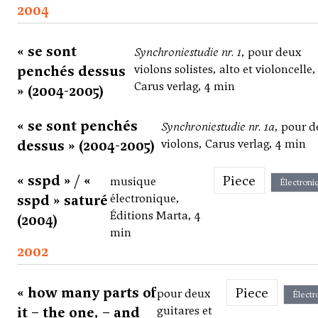
2004
« se sont
Synchroniestudie nr. 1
, pour deux
penchés dessus
violons solistes, alto et violoncelle,
Carus verlag, 4 min
» (2004-2005)
« se sont penchés
Synchroniestudie nr. 1a
, pour 
dessus » (2004-2005)
violons, Carus verlag, 4 min
« sspd » / «
Piece
musique
Électroni
sspd » saturé
électronique,
Éditions Marta, 4
(2004)
min
2002
« how many parts of
Piece
pour deux
Électr
it – the one, – and
guitares et