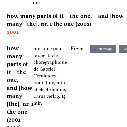
min
how many parts of it – the one, – and [how
many] [the], nr. 1 the one (2002)
2001
how
Piece
musique pour
Électronique
Ir
many
le spectacle
chorégraphique
parts of
de Gabriel
it – the
Hernández,
one, –
pour flûte, alto
and [how
et électronique,
many]
Carus verlag, 14
[the], nr. 1
min
the one
(2001-