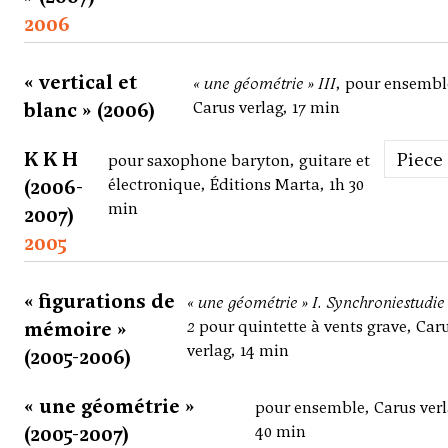
2006
« vertical et
« une géométrie » III
, pour ensembl
blanc » (2006)
Carus verlag, 17 min
K K H
Piece
pour saxophone baryton, guitare et
(2006-
électronique, Éditions Marta, 1h 30
min
2007)
2005
« figurations de
« une géométrie » I. Synchroniestudie 
mémoire »
2
pour quintette à vents grave, Car
verlag, 14 min
(2005-2006)
« une géométrie »
pour ensemble, Carus verl
(2005-2007)
40 min