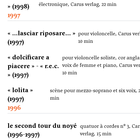
électronique, Carus verlag, 22 min
» (1998)
1997
« ...lasciar riposare... »
pour violoncelle, Carus ver
(1997)
10 min
« dolcificare a
pour violoncelle soliste, cor angla
piacere » - « r.e.c.
voix de femme et piano, Carus ver
10 min
» (1997)
« lolita »
scène pour mezzo-soprano et six voix, 
(1997)
min
1996
le second tour du noyé
quatuor à cordes n° 3, Ca
(1996-1997)
verlag, 15 min