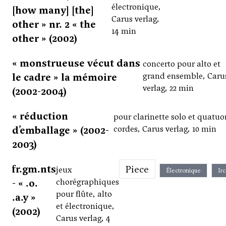
électronique,
[how many] [the]
Carus verlag,
other » nr. 2 « the
14 min
other » (2002)
« monstrueuse vécut dans
concerto pour alto et
le cadre » la mémoire
grand ensemble, Caru
verlag, 22 min
(2002-2004)
« réduction
pour clarinette solo et quatuo
d’emballage » (2002-
cordes, Carus verlag, 10 min
2003)
fr.gm.nts
Piece
jeux
Électronique
Ir
- « .o.
chorégraphiques
pour flûte, alto
.a.y »
et électronique,
(2002)
Carus verlag, 4