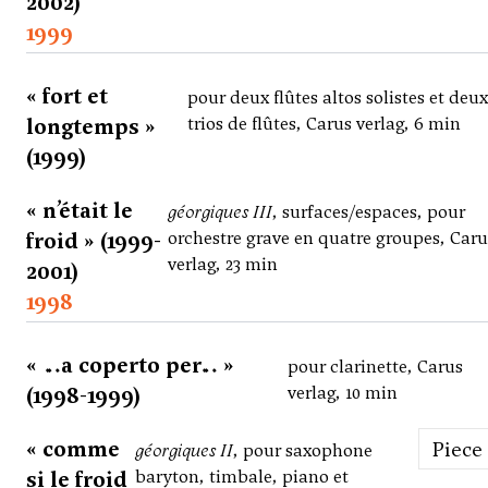
2002)
1999
« fort et
pour deux flûtes altos solistes et deu
longtemps »
trios de flûtes, Carus verlag, 6 min
(1999)
« n’était le
géorgiques III
, surfaces/espaces, pour
froid » (1999-
orchestre grave en quatre groupes, Caru
verlag, 23 min
2001)
1998
« …a coperto per… »
pour clarinette, Carus
(1998-1999)
verlag, 10 min
« comme
Piece
géorgiques II
, pour saxophone
si le froid
baryton, timbale, piano et