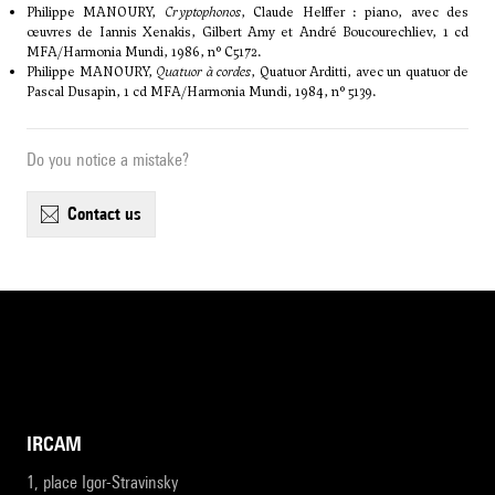
Philippe MANOURY,
Cryptophonos
, Claude Helffer : piano, avec des
œuvres de Iannis Xenakis, Gilbert Amy et André Boucourechliev, 1 cd
MFA/Harmonia Mundi, 1986, n° C5172.
Philippe MANOURY,
Quatuor à cordes
, Quatuor Arditti, avec un quatuor de
Pascal Dusapin, 1 cd MFA/Harmonia Mundi, 1984, n° 5139.
Do you notice a mistake?
contact us
IRCAM
1, place Igor-Stravinsky