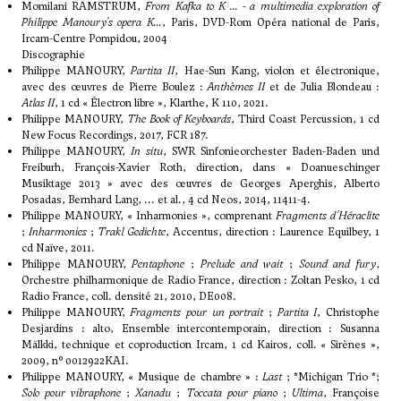
Momilani RAMSTRUM,
From Kafka to K ... - a multimedia exploration of
Philippe Manoury's opera K...
, Paris, DVD-Rom Opéra national de Paris,
Ircam-Centre Pompidou, 2004
Discographie
Philippe MANOURY,
Partita II
, Hae-Sun Kang, violon et électronique,
avec des œuvres de Pierre Boulez :
Anthèmes II
et de Julia Blondeau :
Atlas II
, 1 cd « Électron libre », Klarthe, K 110, 2021.
Philippe MANOURY,
The Book of Keyboards
, Third Coast Percussion, 1 cd
New Focus Recordings, 2017, FCR 187.
Philippe MANOURY,
In situ
, SWR Sinfonieorchester Baden-Baden und
Freiburh, François-Xavier Roth, direction, dans « Doanueschinger
Musiktage 2013 » avec des œuvres de Georges Aperghis, Alberto
Posadas, Bernhard Lang, ... et al., 4 cd Neos, 2014, 11411-4.
Philippe MANOURY, « Inharmonies », comprenant
Fragments d'Héraclite
;
Inharmonies
;
Trakl Gedichte
, Accentus, direction : Laurence Equilbey, 1
cd Naïve, 2011.
Philippe MANOURY,
Pentaphone
;
Prelude and wait
;
Sound and fury
,
Orchestre philharmonique de Radio France, direction : Zoltan Pesko, 1 cd
Radio France, coll. densité 21, 2010, DE008.
Philippe MANOURY,
Fragments pour un portrait
;
Partita I
, Christophe
Desjardins : alto, Ensemble intercontemporain, direction : Susanna
Mälkki, technique et coproduction Ircam, 1 cd Kairos, coll. « Sirènes »,
2009, n° 0012922KAI.
Philippe MANOURY, « Musique de chambre » :
Last
; *Michigan Trio *;
Solo pour vibraphone
;
Xanadu
;
Toccata pour piano
;
Ultima
, Françoise