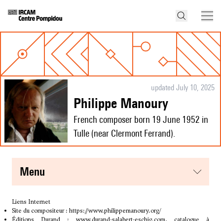
updated July 10, 2025
Philippe Manoury
French composer born 19 June 1952 in
Tulle (near Clermont Ferrand).
menu
Liens Internet
Site du compositeur :
https://www.philippemanoury.org/
Éditions Durand :
www.durand-salabert-eschig.com
, catalogue à