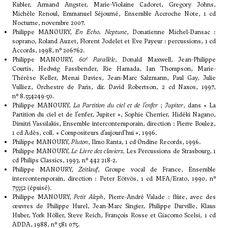
Kubler, Armand Angster, Marie-Violaine Cadoret, Gregory Johns,
Michèle Renoul, Emmanuel Séjourné, Ensemble Accroche Note, 1 cd
Nocturne, novembre 2007.
Philippe MANOURY,
En Echo, Neptune
, Donatienne Michel-Dansac :
soprano, Roland Auzet, Florent Jodelet et Eve Payeur : percussions, 1 cd
Accords, 1998, n° 206762.
e
Philippe MANOURY,
60
Parallèle
, Donald Maxwell, Jean-Philippe
Courtis, Hedwig Fassbender, Rie Hamada, Ian Thompson, Marie-
Thérèse Keller, Menai Davies, Jean-Marc Salzmann, Paul Gay, Julie
Vulliez, Orchestre de Paris, dir. David Robertson, 2 cd Naxos, 1997,
n° 8.554249-50.
Philippe MANOURY,
La Partition du ciel et de l’enfer
;
Jupiter
, dans « La
Partition du ciel et de l’enfer, Jupiter », Sophie Cherrier, Hidéki Nagano,
Dimitri Vassilakis, Ensemble intercontemporain, direction : Pierre Boulez,
1 cd Adès, coll. « Compositeurs d’aujourd’hui », 1996.
Philippe MANOURY,
Pluton
, Ilmo Ranta, 1 cd Ondine Records, 1996.
Philippe MANOURY,
Le Livre des claviers,
Les Percussions de Strasbourg, 1
cd Philips Classics, 1993, n° 442 218-2.
Philippe MANOURY,
Zeitlauf
, Groupe vocal de France, Ensemble
intercontemporain, direction : Peter Eötvös, 1 cd MFA/Erato, 1990, n°
75552 (épuisé).
Philippe MANOURY,
Petit Aleph
, Pierre-André Valade : flûte, avec des
œuvres de Philippe Hurel, Jean-Marc Singier, Philippe Durville, Klaus
Huber, York Höller, Steve Reich, François Rosse et Giacomo Scelsi, 1 cd
ADDA, 1988, n° 581 075.