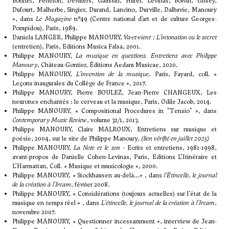
Bonnet, Fénelon, Devillers, Gaussin, Hurel, Levinas, Boivin, Grisey,
Dufourt, Malherbe, Singier, Durand, Lancino, Durville, Dalbavie, Manoury
», dans
Le Magazine
n°49 (Centre national d’art et de culture Georges-
Pompidou), Paris, 1989.
Daniela LANGER, Philippe MANOURY,
Va-et-vient : L’intonation ou le secret
(entretien), Paris, Editions Musica Falsa, 2001.
Philippe MANOURY,
La musique en questions. Entretiens avec Philippe
Manoury
, Château-Gontier, Éditions Aedam Musicae, 2020.
Philippe MANOURY,
L'invention de la musique
, Paris, Fayard, coll. «
Leçons inaugurales du Collège de France », 2017.
Philippe MANOURY, Pierre BOULEZ, Jean-Pierre CHANGEUX, Les
neurones enchantés : le cerveau et la musique, Paris, Odile Jacob, 2014.
Philippe MANOURY, « Compositional Procedures in "Tensio" », dans
Contemporary Music Review
, volume 32/1, 2013.
Philippe MANOURY, Claire MALROUX, Entretiens sur musique et
poésie, 2004, sur
le site de Philippe Manoury
,
(lien vérifié en juillet 2025)
Philippe MANOURY,
La Note et le son
- Ecrits et entretiens, 1981-1998,
avant-propos de Danielle Cohen-Levinas, Paris, Editions L’Itinéraire et
L’Harmattan, Coll. « Musique et musicologie », 2000.
Philippe MANOURY, « Stockhausen au-delà…» , dans
l'Étincelle, le journal
de la création à l'Ircam
, février 2008.
Philippe MANOURY, « Considérations (toujours actuelles) sur l'état de la
musique en temps réel » , dans
L'étincelle, le journal de la création à l'Ircam
,
novembre 2007.
Philippe MANOURY, « Questionner incessamment », interview de Jean-