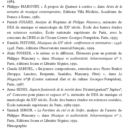
1984.
Philippe MANOURY, « À propos de Quatuor à cordes », dans
Actes de la
semaine de musique contemporaine
, Editions Villa Médicis, Académie de
France à Rome, 1982.
Patrick ODIARD,
Analyse de
Neptune
de Philippe Manoury
, mémoire de
e
DEA de musique et musicologie du XX
siècle. École des hautes études
en sciences sociales, École nationale supérieure de Paris, avec le
concours du CNRS et de l’Ircam-Centre Georges-Pompidou, Paris, 1993.
e
Danièle PISTONE,
Musiques du XX
siècle - conférences et séminaires : 1996-
1998
, Paris, éditions Observatoire musical français, 1999.
Alain POIRIER, « le même et le différent. Éléments pour un portrait de
Philippe Manoury », dans
Musique et authenticité, Inharmoniques
n° 7,
Paris, éditions Ircam et Librairie Séguier, 1991.
Claude SAMUEL, « Six jeunes compositeurs, entretien avec Pierre Boulez
(Stroppa, Lancino, Benjamin, Saariaho, Manoury, Obst) », dans
Le
Magazine
n°38 (Centre national d’art et de culture Georges-Pompidou),
Paris, 1987.
Anne SEDES,
Aspects fusionnels de la mixité dans
Désintégration*,* Jupiter*,
et* Concerto pour piano et espace n° 2, mémoire de DEA de musique et
e
musicologie du XX
siècle, École des hautes études en sciences sociales,
École nationale supérieure de Paris, 1989-1990.
Yannick SIMON, «
La Partition du ciel et de l’enfer
, analyse de l’œuvre de
Philippe Manoury », dans
Musique et authenticité, Inharmoniques n° 7
,
Paris, Editions Ircam et Librairie Séguier, 1991.
Filmographie