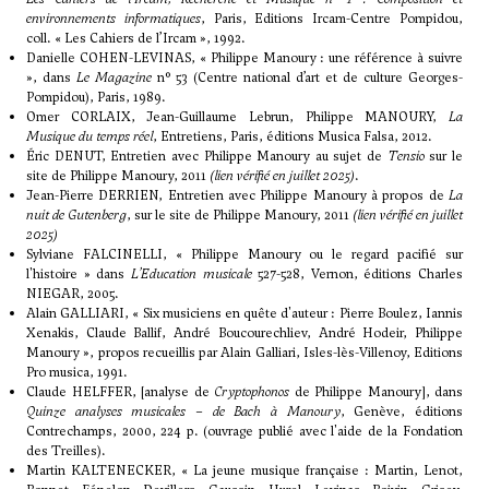
environnements informatiques
, Paris, Editions Ircam-Centre Pompidou,
coll. « Les Cahiers de l’Ircam », 1992.
Danielle COHEN-LEVINAS, « Philippe Manoury : une référence à suivre
», dans
Le Magazine
n° 53 (Centre national d’art et de culture Georges-
Pompidou), Paris, 1989.
Omer CORLAIX, Jean-Guillaume Lebrun, Philippe MANOURY,
La
Musique du temps réel
, Entretiens, Paris, éditions Musica Falsa, 2012.
Éric DENUT, Entretien avec Philippe Manoury au sujet de
Tensio
sur
le
site de Philippe Manoury
, 2011
(lien vérifié en juillet 2025)
.
Jean-Pierre DERRIEN, Entretien avec Philippe Manoury à propos de
La
nuit de Gutenberg
, sur
le site de Philippe Manoury
, 2011
(lien vérifié en juillet
2025)
Sylviane FALCINELLI, « Philippe Manoury ou le regard pacifié sur
l'histoire » dans
L’Education musicale
527-528, Vernon, éditions Charles
NIEGAR, 2005.
Alain GALLIARI, « Six musiciens en quête d'auteur : Pierre Boulez, Iannis
Xenakis, Claude Ballif, André Boucourechliev, André Hodeir, Philippe
Manoury », propos recueillis par Alain Galliari, Isles-lès-Villenoy, Editions
Pro musica, 1991.
Claude HELFFER, [analyse de
Cryptophonos
de Philippe Manoury], dans
Quinze analyses musicales – de Bach à Manoury
, Genève, éditions
Contrechamps, 2000, 224 p. (ouvrage publié avec l'aide de la Fondation
des Treilles).
Martin KALTENECKER, « La jeune musique française : Martin, Lenot,