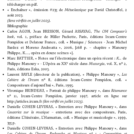
télécharger en pdf.
«
Enchaîner
», émission #235 de
Métaclassique
par David Christoffel, 2
août 2023.
(liens vérifiés en juillet 2025).
Bibliographie
Carlos AGON, Jean BRESSON, Gérard ASSAYAG,
The OM Composer’s
book
, vol. 1, préface de Miller Puckette, Paris, éditions Ircam-Centre
Pompidou et Delatour France, coll. « Musique / Sciences - Jean Michel
Bardez et Moreno Andreatta », 2006, [268 p. – chapitre « Manoury
Philippe, K..., opéra en douze scènes »].
Marc BATTIER, « Notes sur l'électronique dans un opéra récent :
K...
de
e
Philippe Manoury » - L'Opéra au XX
siècle dans
Musurgia
, vol. X, n° 2,
Paris, éditions Eska, 2003.
Laurent BAYLE (directeur de la publication), « Philippe Manoury »,
Les
Cahiers de l'Ircam
n° 8, éditions Ircam-Centre Pompidou, coll. «
Compositeurs d'aujourd'hui », Paris, 1995.
Véronique BRINDEAU, « Portrait de philippe Manoury », dans
Résonance
n° 11, Ircam-Centre Pompidou, janvier 1997, article en ligne sur
http://articles.ircam.fr
(lien vérifié en juillet 2025).
Danielle COHEN-LEVINAS, « Entretien avec Philippe Manoury », dans
Causeries sur la musique
– entretiens avec des compositeurs, Paris,
éditions L’Itinéraire, L’Harmattan, coll. « Musique et musicologie », 1999,
355 p.
Danielle COHEN-LEVINAS, « Entretien avec Philippe Manoury », dans
Les Cahiers de l’Ircam, Recherche et Musique n° 1 : Composition et