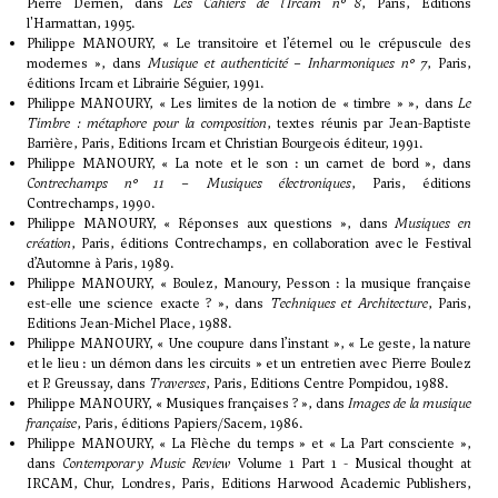
Pierre Derrien, dans
Les Cahiers de l’Ircam n° 8
, Paris, Editions
l'Harmattan, 1995.
Philippe MANOURY, « Le transitoire et l’éternel ou le crépuscule des
modernes », dans
Musique et authenticité – Inharmoniques n° 7
, Paris,
éditions Ircam et Librairie Séguier, 1991.
Philippe MANOURY, « Les limites de la notion de « timbre » », dans
Le
Timbre : métaphore pour la composition
, textes réunis par Jean-Baptiste
Barrière, Paris, Editions Ircam et Christian Bourgeois éditeur, 1991.
Philippe MANOURY, « La note et le son : un carnet de bord », dans
Contrechamps n° 11 – Musiques électroniques
, Paris, éditions
Contrechamps, 1990.
Philippe MANOURY, « Réponses aux questions », dans
Musiques en
création
, Paris, éditions Contrechamps, en collaboration avec le Festival
d’Automne à Paris, 1989.
Philippe MANOURY, « Boulez, Manoury, Pesson : la musique française
est-elle une science exacte ? », dans
Techniques et Architecture
, Paris,
Editions Jean-Michel Place, 1988.
Philippe MANOURY, « Une coupure dans l’instant », « Le geste, la nature
et le lieu : un démon dans les circuits » et un entretien avec Pierre Boulez
et P. Greussay, dans
Traverses
, Paris, Editions Centre Pompidou, 1988.
Philippe MANOURY, « Musiques françaises ? », dans
Images de la musique
française
, Paris, éditions Papiers/Sacem, 1986.
Philippe MANOURY, « La Flèche du temps » et « La Part consciente »,
dans
Contemporary Music Review
Volume 1 Part 1 - Musical thought at
IRCAM, Chur, Londres, Paris, Editions Harwood Academic Publishers,