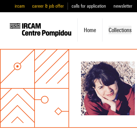
ircam
career & job offer
calls for application
newsletter
Home
Collections