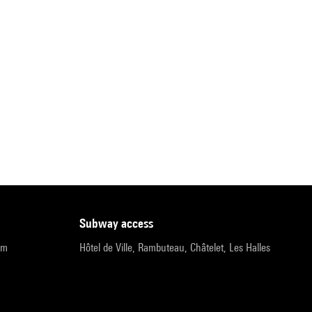
subway access
pm
Hôtel de Ville, Rambuteau, Châtelet, Les Halles