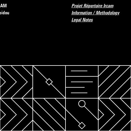
RCAM
Projet Répertoire Ircam
pidou
Information / Methodology
Legal Notes