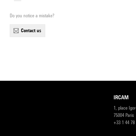
Do you notice a mistake?
contact us
IRCAM
1, place Igo
75004 Paris
+33 1 44 78