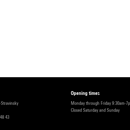
opening times
r-Stravinsky
Monday through Friday 9:30am-7
Closed Saturday and Sunday
 48 43