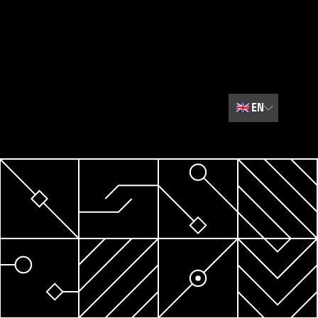
🇬🇧
EN