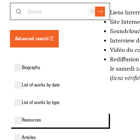
Liens Inter
Site Intern
Soundcloud
advanced search
Interview d
Vidéo du co
Rediffusion
biography
le samedi 24
(
liens vérifi
list of works by date
list of works by type
resources
articles