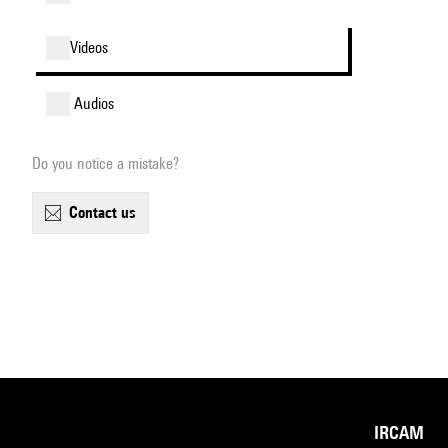
videos
audios
Do you notice a mistake?
contact us
IRCAM