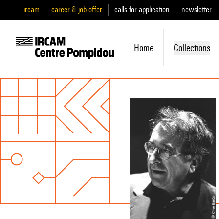
ircam
career & job offer
calls for application
newsletter
Home
Collections