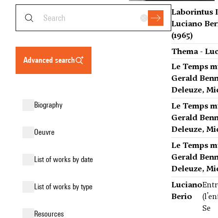
Laborintus I
Luciano Ber
(1965)
Thema - Luc
advanced search
Le Temps mu
Gerald Benne
Deleuze, Mic
biography
Le Temps mus
Gerald Benne
Deleuze, Mi
oeuvre
Le Temps mu
Gerald Benne
list of works by date
Deleuze, Mi
Luciano
Entr
list of works by type
Berio
(l'e
Se
resources