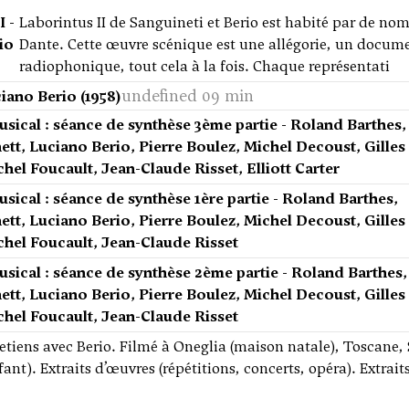
I -
Laborintus II de Sanguineti et Berio est habité par de nom
io
Dante. Cette œuvre scénique est une allégorie, un docum
radiophonique, tout cela à la fois. Chaque représentati
undefined 09 min
iano Berio (1958)
sical : séance de synthèse 3ème partie - Roland Barthes,
tt, Luciano Berio, Pierre Boulez, Michel Decoust, Gilles
hel Foucault, Jean-Claude Risset, Elliott Carter
ical : séance de synthèse 1ère partie - Roland Barthes,
tt, Luciano Berio, Pierre Boulez, Michel Decoust, Gilles
chel Foucault, Jean-Claude Risset
sical : séance de synthèse 2ème partie - Roland Barthes,
tt, Luciano Berio, Pierre Boulez, Michel Decoust, Gilles
chel Foucault, Jean-Claude Risset
etiens avec Berio. Filmé à Oneglia (maison natale), Toscane, 
nfant). Extraits d’œuvres (répétitions, concerts, opéra). Extrai