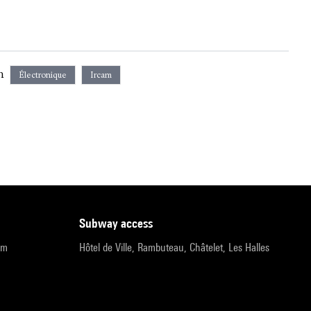
n
Électronique
Ircam
subway access
pm
Hôtel de Ville, Rambuteau, Châtelet, Les Halles