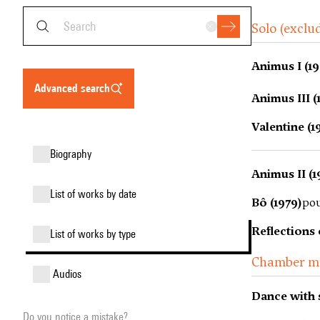
Solo (exclu
Animus I (1
advanced search
Animus III (
Valentine (1
biography
Animus II (1
list of works by date
Bô (1979)
pou
Reflections 
list of works by type
Chamber m
audios
Dance with 
Do you notice a mistake?