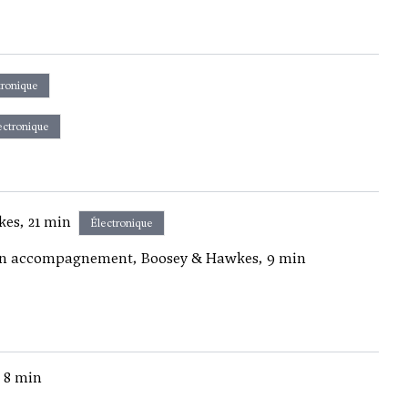
tronique
ectronique
kes, 21 min
Électronique
s en accompagnement, Boosey & Hawkes, 9 min
, 8 min