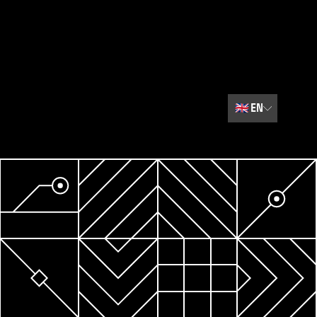
🇬🇧
EN