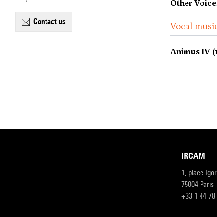
Other Voices
contact us
Vocal music
Animus IV (
IRCAM
1, place Igo
75004 Paris
+33 1 44 78