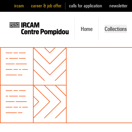
ircam
career & job offer
calls for application
newsletter
Home
Collections