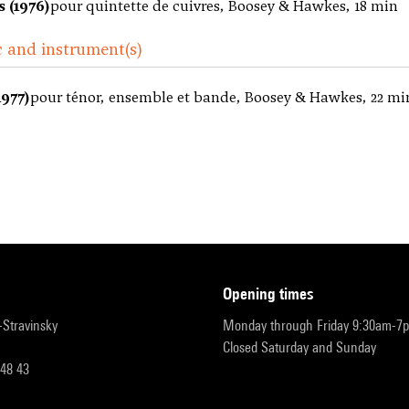
 (1976)
pour quintette de cuivres, Boosey & Hawkes, 18 min
 and instrument(s)
1977)
pour ténor, ensemble et bande, Boosey & Hawkes, 22 mi
opening times
r-Stravinsky
Monday through Friday 9:30am-7
Closed Saturday and Sunday
 48 43