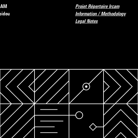
RCAM
Projet Répertoire Ircam
pidou
Information / Methodology
Legal Notes