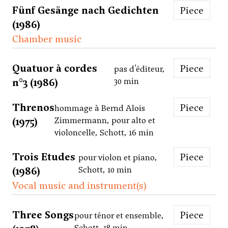
Fünf Gesänge nach Gedichten
Piece
(1986)
Chamber music
Quatuor à cordes
Piece
pas d'éditeur,
n°3 (1986)
30 min
Threnos
Piece
hommage à Bernd Alois
(1975)
Zimmermann, pour alto et
violoncelle, Schott, 16 min
Trois Etudes
Piece
pour violon et piano,
(1986)
Schott, 10 min
Vocal music and instrument(s)
Three Songs
Piece
pour ténor et ensemble,
Schott, 18 min