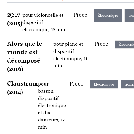
25:17
Piece
pour violoncelle et
Électronique
Irc
(2015)
dispositif
élecronique, 12 min
Alors que le
Piece
pour piano et
Électroni
monde est
dispositif
électronique, 11
décomposé
min
(2016)
Claustrum
Piece
pour
Électronique
Ircam
(2014)
basson,
dispositif
électronique
et dix
danseurs, 13
min