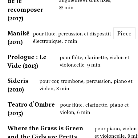
de le
augmenté et sons fixés,
22 min
recomposer
(2017)
Maniké
Piece
pour flûte, percussion et dispositif
(2011)
électronique, 7 min
Prologue : Le
pour flûte, clarinette, violon et
Vide (2013)
violoncelle, 9 min
Sideris
pour cor, trombone, percussion, piano et
(2010)
violon, 8 min
Teatro d'Ombre
pour flûte, clarinette, piano et
(2015)
violon, 6 min
Where the Grass is Green
pour piano, violon
and the Girls are Pretty
et violoncelle, 8 m