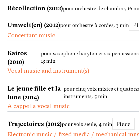
Récollection (2012)
pour orchestre de chambre, 16 m
Umwelt(en) (2012)
P
pour orchestre à cordes, 3 min
Concertant music
Kairos
pour saxophone baryton et six percussions
(2010)
13 min
Vocal music and instrument(s)
Le jeune fille et la
pour cinq voix mixtes et quatorz
lune (2014)
instruments, 5 min
A cappella vocal music
Trajectoires (2012)
Piece
pour voix seule, 4 min
Electronic music / fixed media / mechanical mus