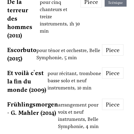
De la
Piece
pour cinq
Scénique
terreur
chanteurs et
treize
des
instruments, 1h 30
hommes
min
(2011)
Escorbuto
Piece
pour ténor et orchestre, Belle
(2015)
Symphonie, 5 min
Et voilà c'est
Piece
pour récitant, trombone
la fin du
basse solo et neuf
instruments, 10 min
monde (2009)
Frühlingsmorgen
Piece
arrangement pour
- G. Mahler (2014)
voix et neuf
instruments, Belle
Symphonie, 4 min