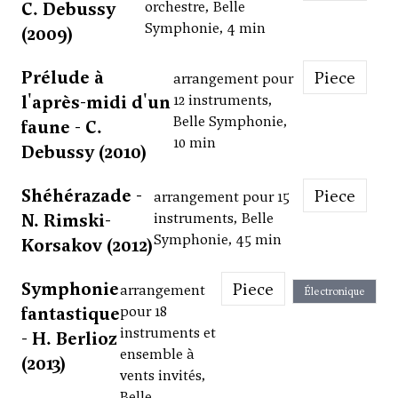
C. Debussy
orchestre, Belle
Symphonie, 4 min
(2009)
Prélude à
Piece
arrangement pour
l'après-midi d'un
12 instruments,
Belle Symphonie,
faune - C.
10 min
Debussy (2010)
Shéhérazade -
Piece
arrangement pour 15
N. Rimski-
instruments, Belle
Symphonie, 45 min
Korsakov (2012)
Symphonie
Piece
arrangement
Électronique
fantastique
pour 18
instruments et
- H. Berlioz
ensemble à
(2013)
vents invités,
Belle