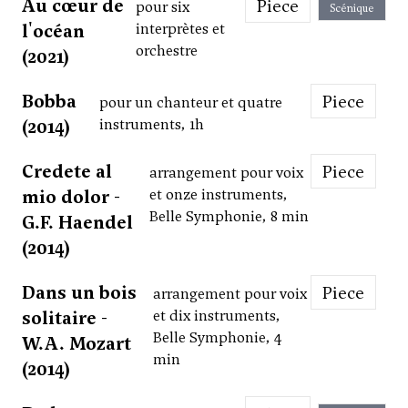
Au cœur de
Piece
pour six
Scénique
l'océan
interprètes et
orchestre
(2021)
Bobba
Piece
pour un chanteur et quatre
(2014)
instruments, 1h
Credete al
Piece
arrangement pour voix
mio dolor -
et onze instruments,
Belle Symphonie, 8 min
G.F. Haendel
(2014)
Dans un bois
Piece
arrangement pour voix
solitaire -
et dix instruments,
Belle Symphonie, 4
W.A. Mozart
min
(2014)