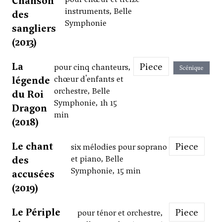
Chanson
instruments, Belle
des
Symphonie
sangliers
(2013)
La
Piece
pour cinq chanteurs,
Scénique
légende
chœur d'enfants et
orchestre, Belle
du Roi
Symphonie, 1h 15
Dragon
min
(2018)
Le chant
Piece
six mélodies pour soprano
des
et piano, Belle
Symphonie, 15 min
accusées
(2019)
Le Périple
Piece
pour ténor et orchestre,