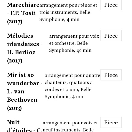
Marechiare
Piece
arrangement pour ténor et
- F.P. Tosti
trois instruments, Belle
Symphonie, 4 min
(2017)
Mélodies
Piece
arrangement pour voix
irlandaises -
et orchestre, Belle
Symphonie, 40 min
H. Berlioz
(2017)
Mir ist so
Piece
arrangement pour quatre
wunderbar -
chanteurs, quatuors à
cordes et piano, Belle
L. van
Symphonie, 4 min
Beethoven
(2013)
Nuit
Piece
arrangement pour voix et
d'étoiles - C.
neuf instruments, Belle