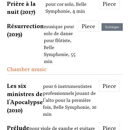
Prière à la
Piece
pour cor solo, Belle
nuit (2017)
Symphonie, 4 min
Résurrection
Piece
musique pour
Scénique
(2019)
solo de danse
pour flûtiste,
Belle
Symphonie, 55
min
Chamber music
Les six
Piece
pour 6 instrumentistes
ministres de
professionnels jouant de
l'alto pour la première
l'Apocalypse
fois, Belle Symphonie, 20
(2010)
min
Prélude
Piece
pour viole de gambe et guitare