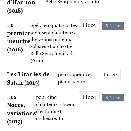
d'Hannon
Belle Symphonie, 24 min
(2018)
Le
Piece
opéra en quatre actes
Scénique
premier
pour sept chanteurs,
douze instruments
meurtre
solistes et orchestre,
(2016)
Belle Symphonie, 1h
30 min
Les Litanies de
Piece
pour soprano et
Satan (2014)
piano, 5 min
Les
Piece
pour cinq
Scénique
Noces,
chanteurs, chœur
d'enfants et
variations
orchestre, 1h
(2019)