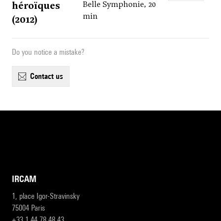
héroïques
Belle Symphonie, 20
min
(2012)
Do you notice a mistake?
contact us
IRCAM
1, place Igor-Stravinsky
75004 Paris
+33 1 44 78 48 43