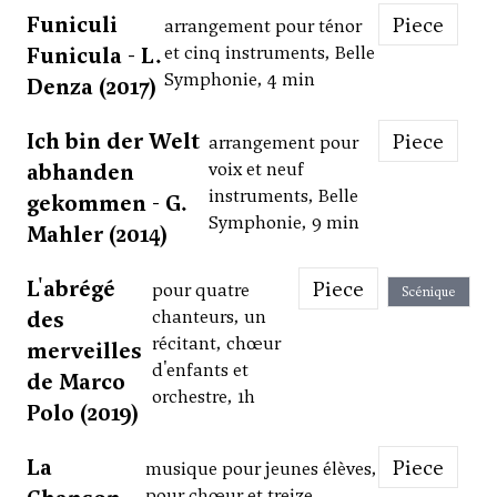
Funiculi
Piece
arrangement pour ténor
Funicula - L.
et cinq instruments, Belle
Symphonie, 4 min
Denza (2017)
Ich bin der Welt
Piece
arrangement pour
abhanden
voix et neuf
instruments, Belle
gekommen - G.
Symphonie, 9 min
Mahler (2014)
L'abrégé
Piece
pour quatre
Scénique
des
chanteurs, un
récitant, chœur
merveilles
d'enfants et
de Marco
orchestre, 1h
Polo (2019)
La
Piece
musique pour jeunes élèves,
pour chœur et treize