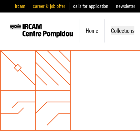
ircam
career & job offer
calls for application
newsletter
Home
Collections