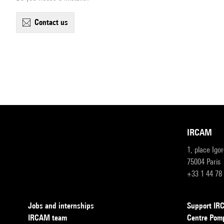
contact us
IRCAM
1, place Igo
75004 Paris
+33 1 44 78
Jobs and internships
Support I
IRCAM team
Centre Pom