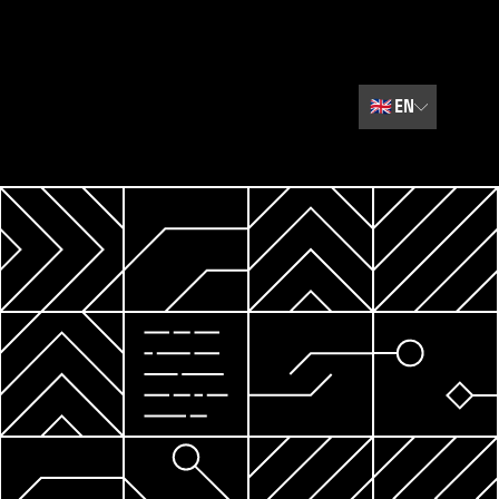
🇬🇧
EN