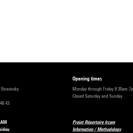
opening times
r-Stravinsky
Monday through Friday 9:30am-7
Closed Saturday and Sunday
 48 43
RCAM
Projet Répertoire Ircam
pidou
Information / Methodology