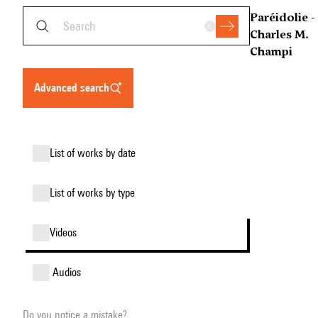
Paréidolie -
Charles M.
Champi
advanced search
list of works by date
list of works by type
videos
audios
Do you notice a mistake?