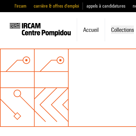
l'ircam
carrière & offres d'emploi
appels à candidatures
n
Accueil
Collections