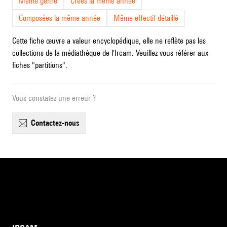
Même genre
Crées la même année
Composées la même année
Même effectif détaillé
Cette fiche œuvre a valeur encyclopédique, elle ne reflète pas les
collections de la médiathèque de l'Ircam. Veuillez vous référer aux
fiches "partitions".
Vous constatez une erreur ?
contactez-nous