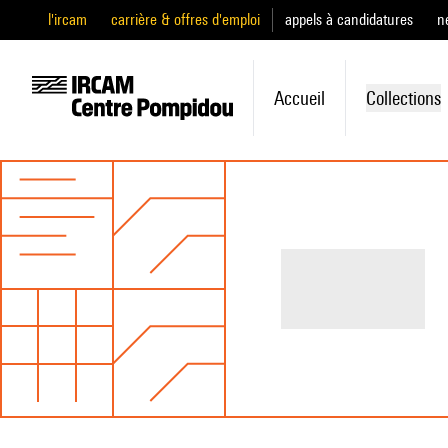
l'ircam
carrière & offres d'emploi
appels à candidatures
n
Accueil
Collections