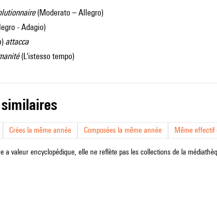
lutionnaire
(Moderato – Allegro)
legro - Adagio)
o)
attacca
manité
(L'istesso tempo)
 similaires
Crées la même année
Composées la même année
Même effectif d
e a valeur encyclopédique, elle ne reflète pas les collections de la médiathèqu