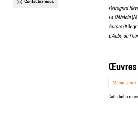
contactez-nous
Pétrograd Révo
La Débâcle
(Al
Aurore
(Allegr
L'Aube de l'hu
œuvres
Même genre
Cette fiche œuvr