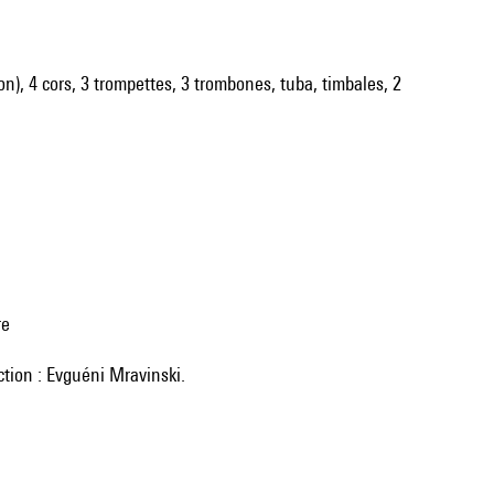
son), 4 cors, 3 trompettes, 3 trombones, tuba, timbales, 2
re
ction : Evguéni Mravinski.