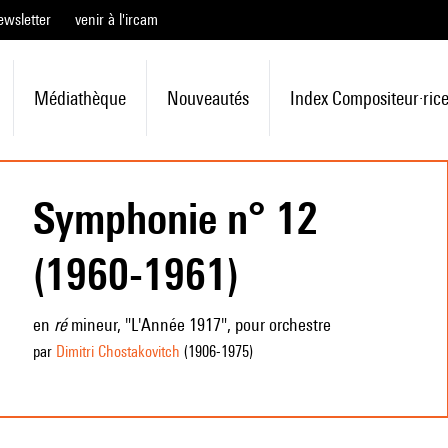
ewsletter
venir à l'ircam
Médiathèque
Nouveautés
Index Compositeur·ric
Symphonie n° 12
(1960-1961)
en
ré
mineur, "L'Année 1917", pour orchestre
par
Dimitri Chostakovitch
(1906
-1975
)