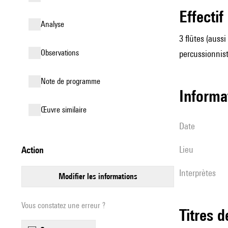
effectif
analyse
3 flûtes (aussi
observations
percussionnist
Note de programme
informa
œuvre similaire
date
lieu
action
interprètes
modifier les informations
Vous constatez une erreur ?
Titres 