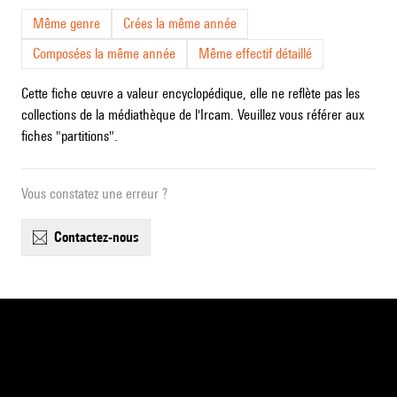
Même genre
Crées la même année
Composées la même année
Même effectif détaillé
Cette fiche œuvre a valeur encyclopédique, elle ne reflète pas les
collections de la médiathèque de l'Ircam. Veuillez vous référer aux
fiches "partitions".
Vous constatez une erreur ?
contactez-nous