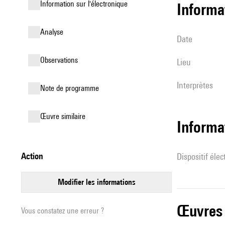
Information sur l'électronique
informa
analyse
date
observations
lieu
interprètes
Note de programme
œuvre similaire
Informa
action
Dispositif éle
modifier les informations
œuvres
Vous constatez une erreur ?