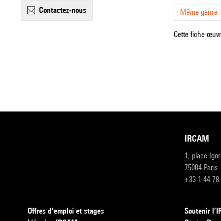
contactez-nous
Même genre
Cette fiche œuvr
IRCAM
1, place Igo
75004 Paris
+33 1 44 78
Offres d’emploi et stages
Soutenir l