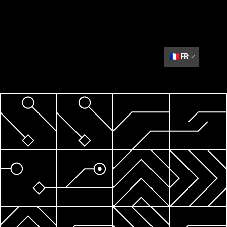
🇫🇷
FR