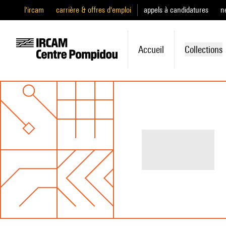
l'ircam
carrière & offres d'emploi
appels à candidatures
n
Accueil
Collections