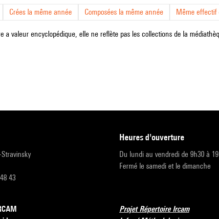
Crées la même année
Composées la même année
Même effectif d
e a valeur encyclopédique, elle ne reflète pas les collections de la médiathèqu
heures d'ouverture
r-Stravinsky
Du lundi au vendredi de 9h30 à 1
Fermé le samedi et le dimanche
 48 43
’IRCAM
Projet Répertoire Ircam