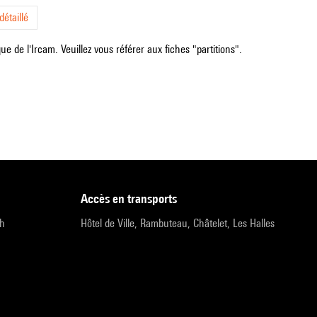
étaillé
e de l'Ircam. Veuillez vous référer aux fiches "partitions".
accès en transports
9h
Hôtel de Ville, Rambuteau, Châtelet, Les Halles