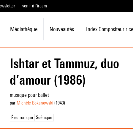
ewsletter
venir à l'ircam
Médiathèque
Nouveautés
Index Compositeur·ric
Ishtar et Tammuz, duo
d’amour (1986)
musique pour ballet
par
Michèle Bokanowski
(1943
)
Électronique
Scénique