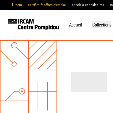
l'ircam
carrière & offres d'emploi
appels à candidatures
n
Accueil
Collections