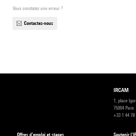
Vous constatez une erreur ?
contactez-nous
IRCAM
1, place Igo
75004 Paris
+33 1 44 78
Offres d’emploi et stages
Soutenir l