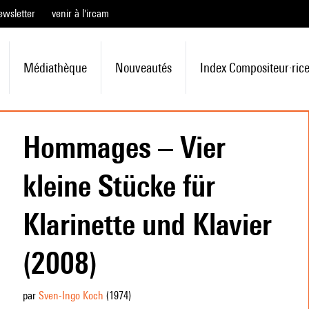
ewsletter
venir à l'ircam
Médiathèque
Nouveautés
Index Compositeur·ric
Hommages – Vier
kleine Stücke für
Klarinette und Klavier
(2008)
par
Sven-Ingo Koch
(1974
)