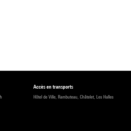
accès en transports
9h
Hôtel de Ville, Rambuteau, Châtelet, Les Halles