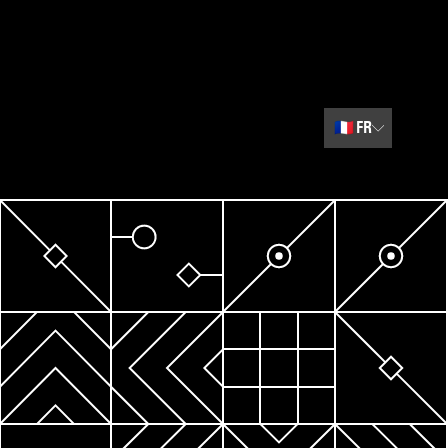
🇫🇷
FR