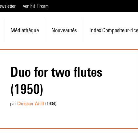
ewsletter
venir à l'ircam
Médiathèque
Nouveautés
Index Compositeur·ric
Duo for two flutes
(1950)
par
Christian Wolff
(1934
)