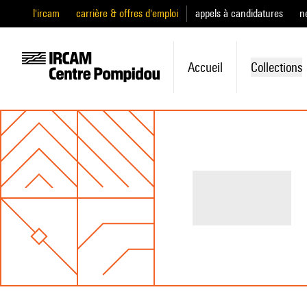
l'ircam
carrière & offres d'emploi
appels à candidatures
n
Accueil
Collections