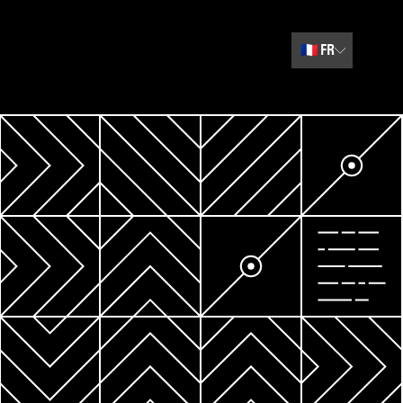
🇫🇷
FR