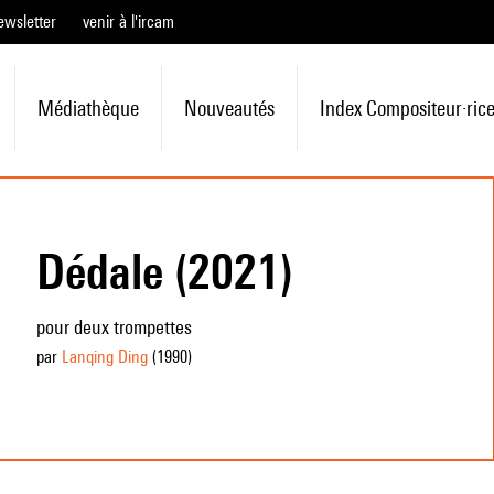
ewsletter
venir à l'ircam
Médiathèque
Nouveautés
Index Compositeur·ric
Dédale (2021)
pour deux trompettes
par
Lanqing Ding
(1990
)