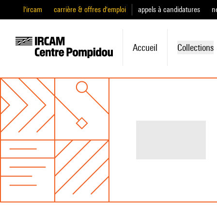
l'ircam
carrière & offres d'emploi
appels à candidatures
n
Accueil
Collections