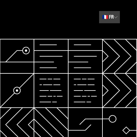
🇫🇷
FR